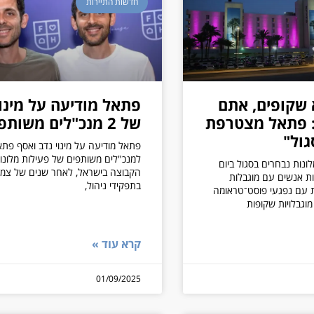
חדשות התיירות
שקופים, אתם
פתאל מודיעה על מינוי
: פתאל מצטרפת
של 2 מנכ"לים משותפים
גול"
פתאל מודיעה על מינוי נדב ואסף פתא
למנכ"לים משותפים של פעילות מלונו
ונות נבחרים בסגול ביום
הקבוצה בישראל, לאחר שנים של צמ
יות אנשים עם מוגבלות
בתפקידי ניהול,
דהות עם נפגעי פוסט־טראומה
וגבלויות שקופות
קרא עוד »
01/09/2025