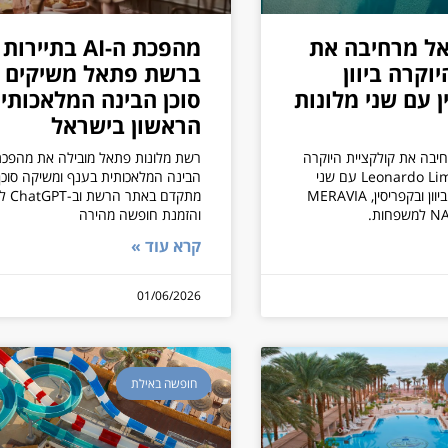
ל מרחיבה את
מהפכת ה-AI בתיירות
וקרה ביוון
ברשת פתאל משיקים 
ן עם שני מלונות
סוכן הבינה המלאכותי
הראשון בישראל
בה את קולקציית היוקרה
רשת מלונות פתאל מובילה את מהפכ
Leonardo Limited Edition עם שני
מלונות חדשים ביוון ובקפריסין, MERAVIA
מתקדם באת
והזמנת חופשה מהירה
קרא עוד »
01/06/2026
חופשה באילת