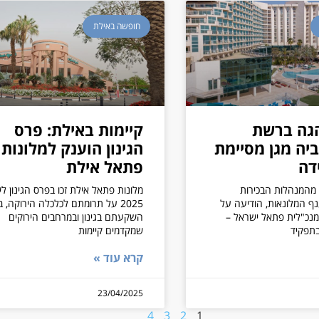
חופשה באילת
הגה ברשת
קיימות באילת: פרס
יה מגן מסיימת
הגינון הוענק למלונות
דה
פתאל אילת
 מהמנהלות הבכירות
מלונות פתאל אילת זכו בפרס הגינון ל
ף המלונאות, הודיעה על
2025 על תרומתם לכלכלה הירוקה, ב
מנכ"לית פתאל ישראל –
השקעתם בגינון ובמרחבים הירוקים
שמקדמים קיימות
קרא עוד »
23/04/2025
4
3
2
1