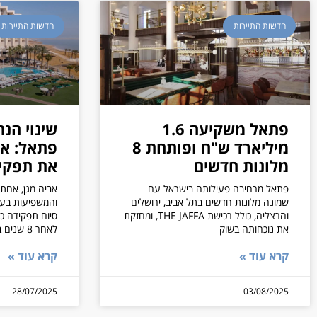
חדשות התיירות
חדשות התיירות
פתאל משקיעה 1.6
שינוי הנ
מיליארד ש"ח ופותחת 8
פתאל: אב
מלונות חדשים
את תפקי
פתאל מרחיבה פעילותה בישראל עם
אביה מגן, אחת
שמונה מלונות חדשים בתל אביב, ירושלים
והמשפיעות בענ
והרצליה, כולל רכישת THE JAFFA, ומחזקת
סיום תפקידה כ
את נוכחותה בשוק
לאחר 8 שנים בתפקיד
קרא עוד »
קרא עוד »
28/07/2025
03/08/2025