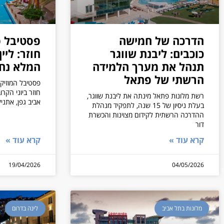
הדרכה של חמישה
כוכבים: ליבנת שווגר
חוזר: ליי
תנהל את מערך הלמידה
המלא נח
הרשתי של פתאל
פסטיבל המוזיק
חוזר ביוני הקר
רשת מלונות פתאל מינתה את ליבנת שווגר,
אביב גפן, אתני
בעלת ניסיון של 15 שנה, לתפקיד מנהלת
ההדרכה הרשתית לקידום מצוינות והכשרת
דור
קרא עוד »
קרא עוד »
19/04/2026
04/05/2026
מלונות בתל אביב
לינה בדרום