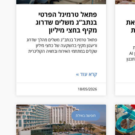
פתאל טרמינל הפרטי
את
בנתב”ג משלים שדרוג
ת
מקיף בחצי מיליון
פתאל טרמינל בנתב"ג משלים מהלך שדרוג
וריענון מקיף בהשקעה של כחצי מיליון
ת
שקלים במתחמי האירוח ובחוויה הקולינרית
הבינה המלאכותית בענף ומשיקה סוכן AI
ר הרשת וב-ChatGPT לתכנון
קרא עוד »
18/05/2026
חופשה באילת