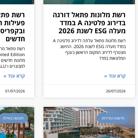
רשת מלונות פתאל דורגה
רשת פתא
בדירוג פלטינה A במדד
פעילות הי
מעלה ESG לשנת 2026
ובקפריסי
חדשים
רשת מלונות פתאל עלתה לדירוג פלטינה A
במדד מעלה ESG לשנת 2026. ההישג
רשת פתאל מרחי
מצטרף לדירוג המקום הראשון בענף
המלונאות במדד
למבוגרים ו־NALU למשפחות.
קרא עוד »
קרא עוד »
01/07/2026
26/07/2026
חדשות התיירות
חופשה באילת