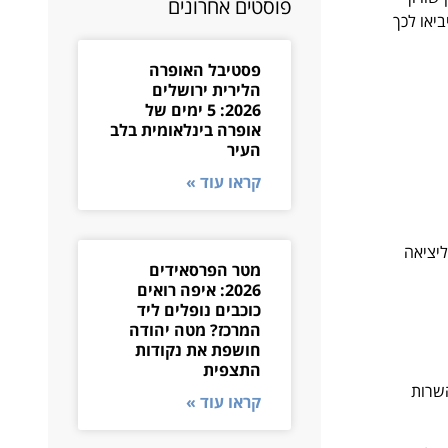
פוסטים אחרונים
שיביאו לכך
פסטיבל האופרה
הלירית ירושלים
2026: 5 ימים של
אופרה בינלאומית בלב
העיר
קראו עוד »
בנה סמנטי עבור טכנולוגיות מסייעות ותמיכה בדפוס השימוש המקובל להפעלה עם מקלדת בעזרת מקשי החיצים, Enter ו- Esc ליציאה
מטר הפרסאידים
2026: איפה רואים
כוכבים נופלים ליד
המרכז? מטה יהודה
חושפת את נקודות
התצפית
השרות
קראו עוד »