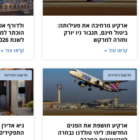
ארקיע מרחיבה את פעילותה:
ולדורף אס
ביטול חינם, תגבור ניו יורק
הוכתר למל
וחזרה למרקש
לשנת 2026
קראו עוד »
קראו עוד »
חדשות התיירות
חדשות התיירות
ארקיע חושפת את הפנים
גיא אדירן
החדשות: ליהי טולדנו נבחרה
התפקידים 
לפרזנטורית החברה