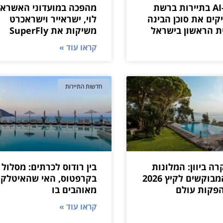
מהפכת ה-AI בתיירות ברשת
מהפכה במועדוני האשראי:
ים את סוכן הבינה
לוי, ישראייר וישראכרט
ת הראשון בישראל
משיקות את SuperFly
קראו עוד »
חדשות התיירות
ה ביוון: המלונות
בין רודוס לכרתים: מסלול 
והווילות המבוקשים לקיץ 2026
בקרפטוס, האי שהאיטלקי
הפקות עולם
מאוהבים בו
קראו עוד »