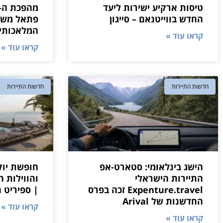
טיסות ארקיע ישירות ליעד
החדש בווייטנאם – סייגון
פתאל משיק
המלאכותי
קראו עוד »
קראו עוד »
חדשות התיירות
חדשות התיירות
הישג בינלאומי: סטארט-אפ
חופשת יוקר
התיירות הישראלי
Expenture.travel זכה בפרס
| ספיריט 
החדשנות של Arival
קראו עוד »
קראו עוד »