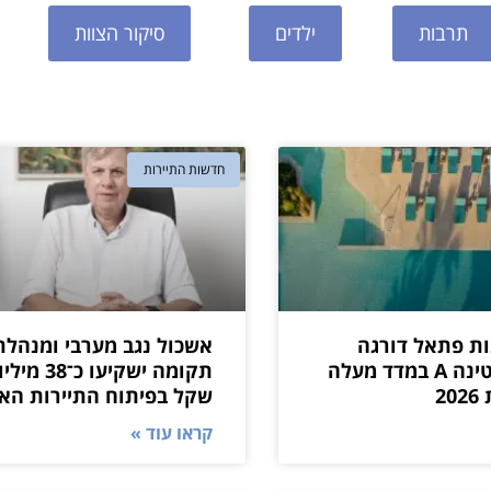
תרבות
ילדים
סיקור הצוות
חדשות התיירות
ת פתאל דורגה
אשכול נגב מערבי ומנהלת
בדירוג פלטינה A במדד מעלה
תקומה ישקיעו כ־38 מיל
שקל בפיתוח התיירות האז
קראו עוד »