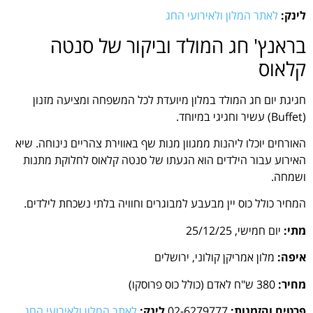
לינק:
לאתר המלון ולאירועי החג
בראנץ' חג המולד וביקור של סנטה
קלאוס
חגיגת יום חג המולד במלון מיועדת לכל המשפחה ומציעה מזנון
(Buffet) עשיר וחגיגי במיוחד.
האורחים יוכלו ליהנות ממגוון מנות שף באווירת צהריים נינוחה. שיא
האירוע עבור הילדים הוא הגעתו של סנטה קלאוס לחלוקת מתנות
ושמחה.
המחיר כולל כוס יין מבעבע למבוגרים וחוויה בלתי נשכחת לילדים.
מתי:
יום חמישי, 25/12/25
איפה:
מלון אמריקן קולוני, ירושלים
מחיר:
380 ש"ח לאדם (כולל כוס פרוסקו)
פרטים והזמנות:
02-6279777
לינק:
לאתר המלון ולאירועי החג