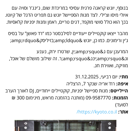
בנוסף, יוגש קראגה פרגית עסיסי במרינדת שום, ג’ינג’ר וסויה עם
איולי מיסו וצ’ילי. לצד מנות הספיישל יוגש גם תפריט הדגל של קיוטו.
בכך הוא כולל סושי מוקפד, דגים טריים, ראמן ומנות יפניות קלאסיות.
מהבר ייצאו קוקטיילים ייעודיים לסילבסטר כמו “רד פאשן” על בסיס
ג’ין ורימונים. כמו כן, יוגש &amp;ldquo;בזיליסק&amp;rdquo;
המרענן עם ג&amp;rsquo;ין, שרטרז ירוק, נענע
וג&amp;rsquo;ינג&amp;rsquo;ר. זה שילוב מושלם של אוכל,
מוזיקה, ואווירת חג.
מתי:
יום רביעי, 31.12.2025
איפה:
רח’ אריה שנקר 7, הרצליה
היילייטס:
מנות ספיישל יפניות, קוקטיילים ייחודיים, DJ לאורך הערב
הזמנות:
09-9587770 (מותנה בהזמנה מראש, מינימום 300 ₪
לסועד)
אתר:
https://kyoto.co.il/