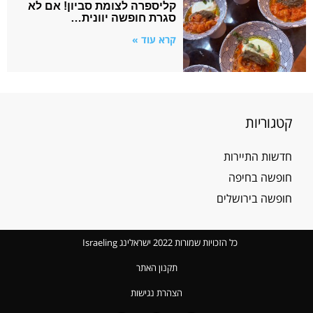
קליספרה לצומת סביון! אם לא
סגרת חופשה יוונית…
קרא עוד »
קטגוריות
חדשות התיירות
חופשה בחיפה
חופשה בירושלים
כל הזכויות שמורות 2022 ישראלינג Israeling
תקנון האתר
הצהרת נגישות