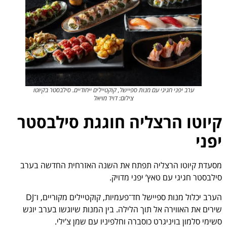
ערב יפני חגיגי עם מנות ספיישל, קוקטיילים ייחודיים. סילבסטר בקיוטו
צילום: דויד מויאל
קיוטו הרצליה חוגגת סילבסטר
יפני
מסעדת קיוטו הרצליה תפתח את השנה האזרחית החדשה בערב
סילבסטר חגיגי עם טאץ’ יפני מדויק.
הערב יכלול מנות ספיישל חד־פעמיות, קוקטיילים מקוריים, ו־DJ
שירים את האווירה אל תוך הלילה. בין המנות שיוגשו בערב יוגש
סשימי סלמון בויניגרט כוסברה וחלפיניו עם שמן צ’ילי.