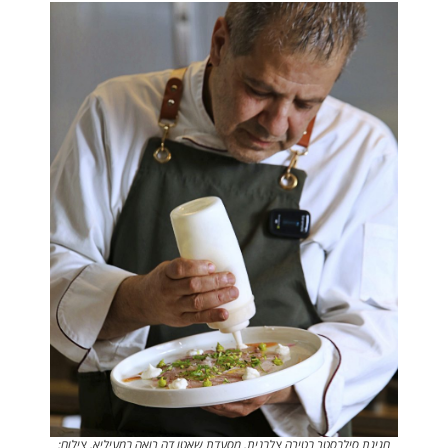
חגיגת סילבסטר בטירה צלבנית. מסעדת שאטו דה רואה במעיליא. צילום: