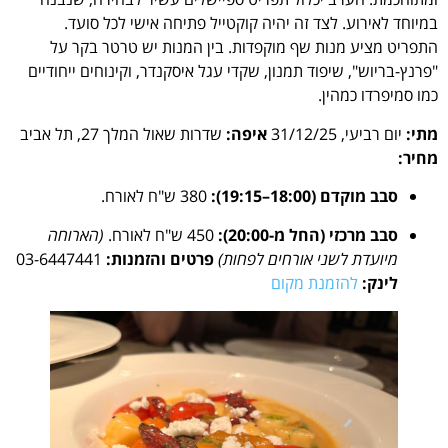
במיוחד לאירוע. לצד זה יהיה קוקטייל פתיחה אישי לכל סועד.
התפריט מציע מנות שף מוקפדות. בין המנות יש טרטר בקר על
"פרנץ-בריוש", שיפוד תמנון, שקדי עגל איסקנדר, וקינוחים ייחודיים
כמו סמיפרדו כמהין.
מתי:
יום רביעי, 31/12/25
איפה:
שדרות שאול המלך 27, תל אביב
מחיר:
סבב מוקדם (18:00–19:15):
380 ש"ח לאורח.
סבב מרכזי (החל מ-20:00):
450 ש"ח לאורח.
(הארוחה
מיועדת לשני אורחים לפחות)
פרטים והזמנות:
03-6447441
לינק:
להזמנת מקום