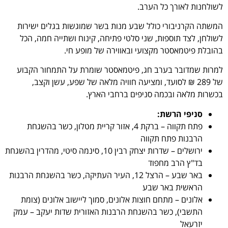
לשולחנות לאורך כל הערב.
המשתה הקרניבורי כולל שבע מנות בשר שמוגשות בגלים ישירות
לשולחן, לצד תוספות, שני סלטי פתיחה, קינוח ושתייה חמה, הכל
בהובלת פיטמאסטר מקצועי ובאווירה של מופע חי.
למרות שמדובר בערב חג, פיטמאסטר שומרת על התמחור הקבוע
של 289 ₪ לסועד, ומציעה חוויה מלאה של שפע, עשן וקצב,
בכשרות מלאה ובכמה סניפים ברחבי הארץ.
סניפי הרשת:
פתח תקווה – ברקת 4, אזור קריית מטלון, כשר בהשגחת
הרבנות פתח תקווה
ירושלים – שדרות יצחק רבין 10, סינמה סיטי, מהדרין בהשגחת
בד"ץ הרב מחפוד
באר שבע – הרצל 12, העיר העתיקה, כשר בהשגחת הרבנות
הראשית באר שבע
אלונים – מתחם חוצות אלונים, סמוך ליישוב אלונים (צומת
התשבי), כשר בהשגחת הרבנות האזורית שדות יעקב – עמק
יזרעאל