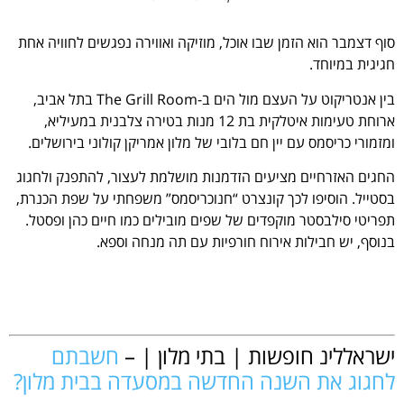
סוף דצמבר הוא הזמן שבו אוכל, מוזיקה ואווירה נפגשים לחוויה אחת
חגיגית במיוחד.
בין אנטריקוט על העצם מול הים ב-The Grill Room בתל אביב,
ארוחת טעימות איטלקית בת 12 מנות בטירה צלבנית במעיליא,
ומזמורי כריסמס עם יין חם בלובי של מלון אמריקן קולוני בירושלים.
החגים האזרחיים מציעים הזדמנות מושלמת לעצור, להתפנק ולחגוג
בסטייל. הוסיפו לכך קונצרט “חנוכריסמס” משפחתי על שפת הכנרת,
תפריטי סילבסטר מוקפדים של שפים מובילים כמו חיים כהן ופסטל.
בנוסף, יש חבילות אירוח חורפיות עם תה מנחה וספא.
.
ישראללינ חופשות | בתי מלון | –
חשבתם
לחגוג את השנה החדשה במסעדה בבית מלון?