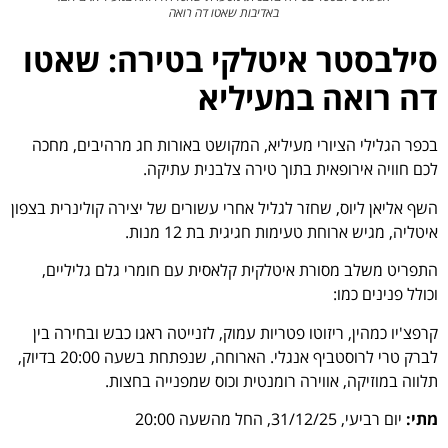
באדיבות שאטו דה רואה
סילבסטר איטלקי בטירה: שאטו
דה רואה במעיליא
בכפר הגלילי הציורי מעיליא, המקושט באורות חג מרהיבים, מחכה
לכם חוויה אירופאית בתוך טירה צלבנית עתיקה.
השף אליאן ליוס, שחזר לגליל אחרי עשורים של יצירה קולינרית בצפון
איטליה, מגיש ארוחת טעימות חגיגית בת 12 מנות.
התפריט משלב מסורת איטלקית קלאסית עם חומרי גלם גליליים,
וכולל פנינים כמו:
קרפצ'יו כמהין, ריזוטו פטריות עמוק, לזנייטה ראגו כבש ובחירה בין
לברק טרי לרוסטביף אנגלי. הארוחה, שנפתחת בשעה 20:00 בדיוק,
תלווה במוזיקה, אווירה רומנטית וכוס שמפנייה בחצות.
מתי:
יום רביעי, 31/12/25, החל מהשעה 20:00