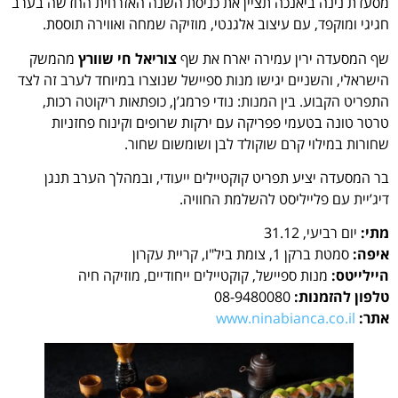
מסעדת נינה ביאנכה תציין את כניסת השנה האזרחית החדשה בערב
חגיגי ומוקפד, עם עיצוב אלגנטי, מוזיקה שמחה ואווירה תוססת.
שף המסעדה ירין עמירה יארח את שף
צוריאל חי שוורץ
מהמשק
הישראלי, והשניים יגישו מנות ספיישל שנוצרו במיוחד לערב זה לצד
התפריט הקבוע. בין המנות: נודי פרמג’ן, כופתאות ריקוטה רכות,
טרטר טונה בטעמי פפריקה עם ירקות שרופים וקינוח פחזניות
שחורות במילוי קרם שוקולד לבן ושומשום שחור.
בר המסעדה יציע תפריט קוקטיילים ייעודי, ובמהלך הערב תנגן
דיג’יית עם פלייליסט להשלמת החוויה.
מתי:
יום רביעי, 31.12
איפה:
סמטת ברקן 1, צומת ביל"ו, קריית עקרון
היילייטס:
מנות ספיישל, קוקטיילים ייחודיים, מוזיקה חיה
טלפון להזמנות:
08-9480080
אתר:
www.ninabianca.co.il