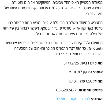
מסעדת הסטייק האוס התל אביבית, המשקיפה אל הים והטיילת,
מזמינה אתכם לקבל את שנת 2026 בארוחת שף חגיגית בניצוחו של
רועי ענתבי.
התפריט המיוחד משלב חומרי גלם עיליים ומציע מנות פתיחה כמו
טרטר בקר וקוויאר או טורטליני בקר. בנוסף, אפשר לבחור בין עיקריות
של פילה בקר ומח עצם או טונה אדומה בגריל.
החוויה כוללת קינוח שוקולד מושחת וכוס שמפנייה צרפתית איכותית
(Grouet). כל זאת לצד התפריט המוכר והאהוב של המסעדה
באווירה יוקרתית ומול נוף גלי הים.
מתי:
יום רביעי, 31/12/25
איפה:
הירקון 87, תל אביב
מחיר:
650 ש"ח לסועד
פרטים והזמנות:
03-5202427
הזמנה:
להזמנת מקום ב-Tabit