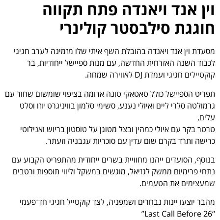
וין אנד ויאנדה פתח תקווה
חוגגת סילבסטר קולינרי
מסעדת וין אנד ויאנדה בהובלת השף איתי שלו מזמינה לערב חגיגי
לכבוד השנה האזרחית החדשה, עם מנות ספיישל ייחודיות, בר
קוקטיילים חגיגי ועמדת DJ לאווירה שמחה.
תפריט הספיישל כולל טאטאקי טונה אדומה בציפוי שומשום שחור עם
גרמולטה סלרי ליים ואיולי נענע, סשימי סלמון בוויניגרט יוזו וסלט
עלים,
טרטר בקר עם איולי כמהין ובצל מטוגן על טוסטון בריוש ואנילוטי
כרישה ותרד בקרם שום עדין עם סוכריות עגבניה וזעתר.
בנוסף, הסועדים ייהנו מחוויית בשרים ייחודית מהתפריט הקבוע עם
נתחי פרימיום ממשק לגזיאל, מוגשים במשקל וליווי תוספות ורטבים
שמעצימים את הטעמים.
מהבר יוצעו יינות נבחרים ושמפניה, לצד קוקטייל חגיגי חד־פעמי
“Last Call Before 26”