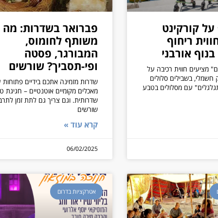
 על קורקינט
פברואר בשדרות: מה
ווית ריחוף
משותף לחומוס,
בנוף אורבני
המבורגר, פסטה
ופי-תסביך? שורשים
ם" מציעים חווית רכיבה על
 חשמלי, בשבילים סלולים
שדרות מזמינה אתכם בידיים פתוחות 
גלגלים" עם מסלולים בטבע
מאכלים מקומיים אוטנטיים – חגיגת ט
שדרותית. וגם צריך גם לתת זמן לתרב
שורשים
קרא עוד »
06/02/2025
אטרקציות בדרום