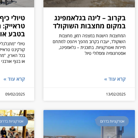
בקרוב – לינה בגלאמפינג
טיולי כיף
במקום מחצבות השוקולד
טראייק: ח
בטבע או 
המחצבות הישנות במצפה רמון, מחצבות
השוקולד, יעברו בקרוב מהפך ויהפכו למתחם
טיולי "מתגלגלי
תיירות ואטרקציות. בתוכנית – גלאמפינג,
קורקינט טראייק
אסטרונומיה ומסלולי טיול
בכל הארץ, "מת
או בנוף אורבני
קרא עוד »
קרא עוד »
09/02/2025
13/02/2025
אטרקציות בדרום
אטרקציות בדרום