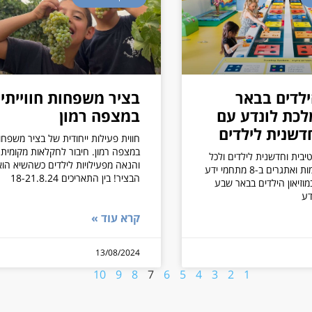
ילדים בבאר
בציר משפחות חווייתי
כת לונדע עם
במצפה רמון
דשנית לילדים
חווית פעילות ייחודית של בציר משפחו
במצפה רמון. חיבור לחקלאות מקומית
יבית וחדשנית לילדים ולכל
והנאה מפעילויות לילדים כשהשיא הוא
המשפחה משימות ואתגרים ב-8 מתחמי ידע
הבציר! בין התאריכים 18-21.8.24
מוזיאון הילדים בבאר שבע
דע
קרא עוד »
13/08/2024
10
9
8
7
6
5
4
3
2
1