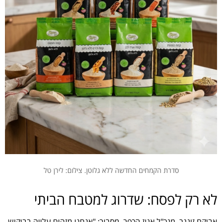
סדרת הקמחים החדשה ללא גלוטן. צילום: לירן טל
לא רק לפסח: שדרוג למטבח הביתי
אביקם זינגר, מנכ"ל אגוז הכפר, מסביר: "אנחנו מזהים עלייה בביקוש