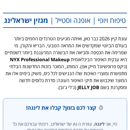
טיפוח ויופי | אופנה וסטייל |
מגזין ישראלינג
עונת קיץ 2026 כבר כאן, ואיתה מגיעים הטרנדים החמים ביותר
בעולם הביוטי שמקדשים את המראה הטבעי, הבריא והקורן. מי
שמרימה את הכפפה ומביאה את הבשורה המרעננת ביותר לשפתיים
היא ענקית האיפור הבינלאומית
NYX Professional Makeup
(ניקס פרופשיונל מייק אפ). המותג, המוכר בזכות החדשנות הבלתי
מתפשרת ומוצרי האיכות שלו הנגישים לכל כיס, משיק בימים אלו את
המוצר שיכבוש את תיקי האיפור העונה: סדרת גלוסים חדשה
ומסקרנת בשם
JELLY JOB
(ג'לי ג'וב).
קצר לכם בזמן? קבלו את לינגה!
היי, אני
לינגה
, עוזרת ה-AI של ישראלינג. ריכזתי עבורכם את כל
השוסים על סדרת הגלוסים החדשה של ניקס!