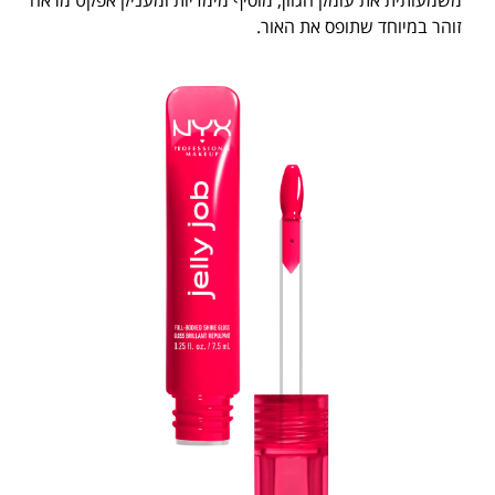
משמעותית את עומק הגוון, מוסיף מימדיות ומעניק אפקט מראה
זוהר במיוחד שתופס את האור.