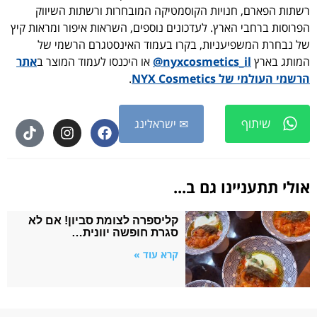
רשתות הפארם, חנויות הקוסמטיקה המובחרות ורשתות השיווק
הפרוסות ברחבי הארץ. לעדכונים נוספים, השראות איפור ומראות קיץ
של נבחרת המשפיעניות, בקרו בעמוד האינסטגרם הרשמי של
המותג בארץ
nyxcosmetics_il@
או היכנסו לעמוד המוצר ב
אתר
הרשמי העולמי של NYX Cosmetics
.
שיתוף
✉ ישראלינג
אולי תתעניינו גם ב...
קליספרה לצומת סביון! אם לא
סגרת חופשה יוונית…
קרא עוד »