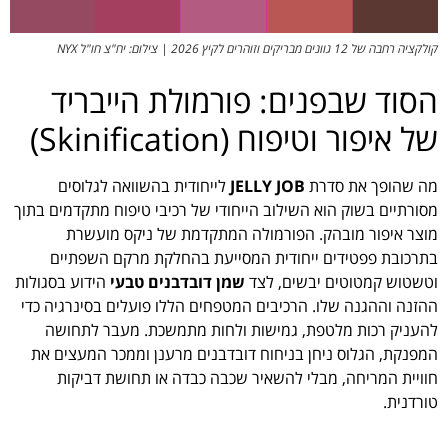
קולקציה רחבה של 12 גוונים מבריקים וזוהרים לקיץ 2026 | צילום: יח"צ חו"ל NYX
הסוד שבפנים: פורמולת הייבריד
של איפור וטיפוח (Skinification)
מה שהופך את סדרת
JELLY JOB
לייחודית בהשוואה לגלוסים
מסורתיים בשוק הוא השילוב הייחודי של רכיבי טיפוח מתקדמים בתוך
מוצר איפור מובהק. הפורמולה המתקדמת של ניקס מועשרת
בתרכובת פפטידים ייחודית המסייעת בהחלקת מרקם השפתיים
וטשטוש קמטוטים יבשים, לצד
שמן דובדבנים טבעי
הידוע בסגולות
ההזנה וההגנה שלו. הרכיבים המטפחים הללו פועלים בסינרגיה כדי
להעניק רכות מלטפת, גמישות ולחות מתמשכת. מעבר לתחושה
המפנקת, הגלוס ניחן בניחוח דובדבנים מרענן וממכר המעצים את
חוויית המריחה, מבלי להשאיר שכבה כבדה או תחושת דביקות
טורדנית.