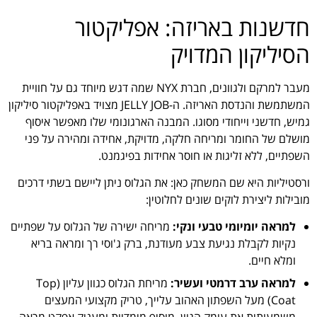
חדשנות באריזה: אפליקטור
הסיליקון המדויק
מעבר למרקם ולגוונים, חברת NYX שמה דגש מיוחד גם על חוויית
המשתמשת והנדסת האריזה. ה-JELLY JOB מצויד באפליקטור סיליקון
גמיש, חדשני וייחודי מסוגו. המבנה הארגונומי שלו מאפשר איסוף
מושלם של החומר ומריחה חלקה, מדויקת, אחידה ומהירה על פני
השפתיים, ללא זליגות או חוסר אחידות בפיגמנט.
ורסטיליות היא שם המשחק כאן: את הגלוס ניתן ליישם בשתי דרכים
מובילות ליצירת לוקים שונים לחלוטין:
למראה יומיומי טבעי ונקי:
מריחה ישירה של הגלוס על שפתיים
נקיות לקבלת נגיעת צבע מעודנת, ברק ג'וסי רך ומראה בריא
ומלא חיים.
למראה ערב דרמטי ועשיר:
מריחת הגלוס כגוון עליון (Top
Coat) מעל השפתון האהוב עלייך, טריק מקצועי המעצים