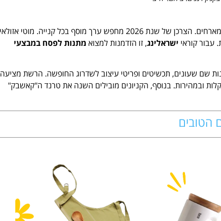
חופשת הפסח כבר כאן. כעת, עלינו להצטייד בציוד לחופשה ובמתנות למארחים. הצרכן של שנת 2026 מחפש ערך מוסף בכל קנייה. מוטי אזולא
. עבור קוראי
ישראלינג
, זו הזדמנות למצוא
מתנות לפסח במבצעי
. תוכלו לקנות שם שעונים, תכשיטים ופריטי עיצוב לשדרוג החופשה. הרשת מציעה
קלות ובמהירות. בנוסף, הקניונים מובילים השנה את טרנד ה"קאשבק"
ם הטובים