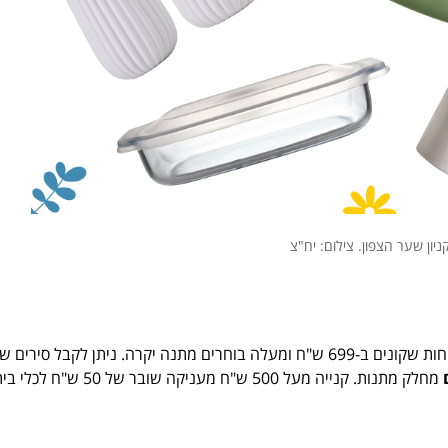
בנתניה מקיים פעילות "קנה-קבל" נועזה בסוף מרץ. לקוחות שקונים ב-699 ש"ח ומעלה בוחרים מתנה יקרה. ניתן לקבל סירים 
מחלק מתנות. קנייה מעל 500 ש"ח מעניקה שובר של 50 ש"ח לכ