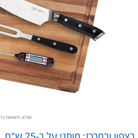
שדרוג לחופשה ברשת
בצפון ובמרכז: מותגי על ב-25 ש"ח