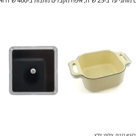
איך עוברים את החג בלי לקרוע את הכיס? גלו איפה מחלקים מותגי על ב-25 ש"ח, איפה מקבלי