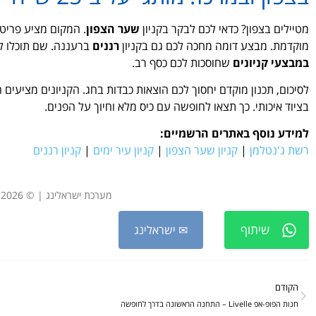
מטיילים בצפון? כדאי לכם לבקר בקניון
שער הצפון
מוקדמת. מבצע דומה מחכה לכם גם בקניון
רננים
ברעננה. שם תוכלו לרכוש פריטים של -WEAR
במבצעי קניונים
שחוסכות לכם כסף רב.
לסיכום, תכנון מוקדם יחסוך לכם הוצאות כבדות בחג. הקניונים מציעי
בציוד איכותי. כך תצאו לחופשה עם כיס מלא וחיוך על הפנים.
למידע נוסף באתרים הרשמיים:
רשת ג'נטלמן
|
קניון שער הצפון
|
קניון עיר ימים
|
קניון רננים
מערכת ישראלינג | © 2026 Israeling News Organization
שיתוף
✉ ישראלינג
הקודם
חנות הפופ-אפ Livelle – התחנה הראשונה בדרך לחופשה