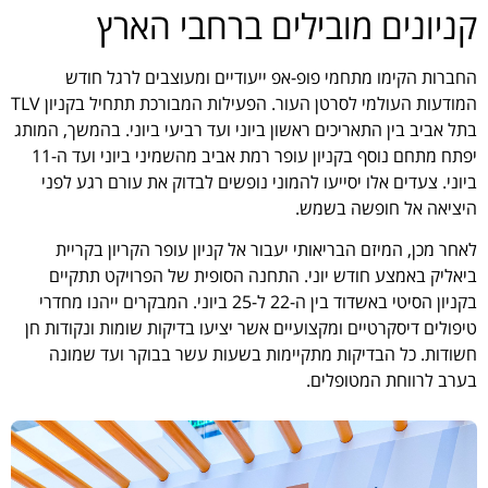
קניונים מובילים ברחבי הארץ
החברות הקימו מתחמי פופ-אפ ייעודיים ומעוצבים לרגל חודש
המודעות העולמי לסרטן העור. הפעילות המבורכת תתחיל בקניון TLV
בתל אביב בין התאריכים ראשון ביוני ועד רביעי ביוני. בהמשך, המותג
יפתח מתחם נוסף בקניון עופר רמת אביב מהשמיני ביוני ועד ה-11
ביוני. צעדים אלו יסייעו להמוני נופשים לבדוק את עורם רגע לפני
היציאה אל חופשה בשמש.
לאחר מכן, המיזם הבריאותי יעבור אל קניון עופר הקריון בקריית
ביאליק באמצע חודש יוני. התחנה הסופית של הפרויקט תתקיים
בקניון הסיטי באשדוד בין ה-22 ל-25 ביוני. המבקרים ייהנו מחדרי
טיפולים דיסקרטיים ומקצועיים אשר יציעו בדיקות שומות ונקודות חן
חשודות. כל הבדיקות מתקיימות בשעות עשר בבוקר ועד שמונה
בערב לרווחת המטופלים.