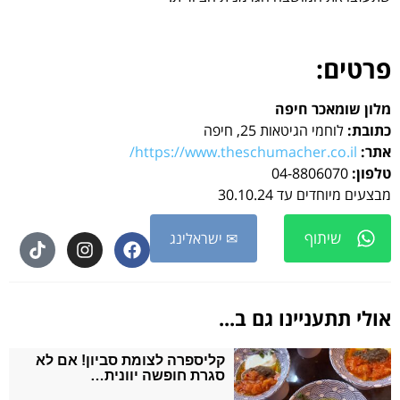
פרטים:
מלון שומאכר חיפה
כתובת:
לוחמי הגיטאות 25, חיפה
אתר:
https://www.theschumacher.co.il/
טלפון:
04-8806070
מבצעים מיוחדים עד 30.10.24
שיתוף
✉ ישראלינג
אולי תתעניינו גם ב...
קליספרה לצומת סביון! אם לא
סגרת חופשה יוונית…