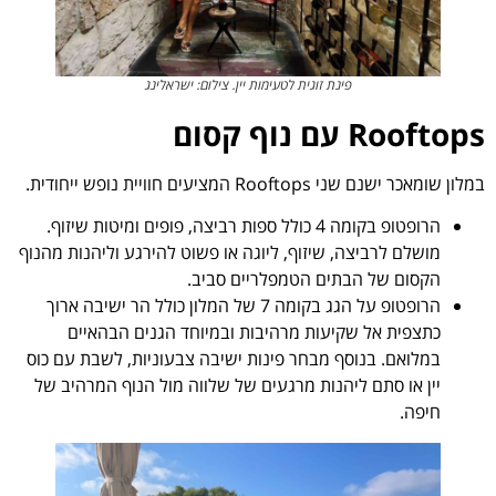
פינת זוגית לטעימות יין. צילום: ישראלינג
Rooftops עם נוף קסום
במלון שומאכר ישנם שני Rooftops המציעים חוויית נופש ייחודית.
הרופטופ בקומה 4 כולל ספות רביצה, פופים ומיטות שיזוף.
מושלם לרביצה, שיזוף, ליוגה או פשוט להירגע וליהנות מהנוף
הקסום של הבתים הטמפלריים סביב.
הרופטופ על הגג בקומה 7 של המלון כולל הר ישיבה ארוך
כתצפית אל שקיעות מרהיבות ובמיוחד הגנים הבהאיים
במלואם. בנוסף מבחר פינות ישיבה צבעוניות, לשבת עם כוס
יין או סתם ליהנות מרגעים של שלווה מול הנוף המרהיב של
חיפה.