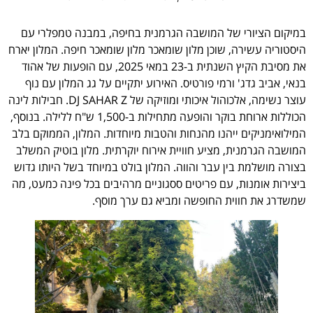
במיקום הציורי של המושבה הגרמנית בחיפה, במבנה טמפלרי עם
היסטוריה עשירה, שוכן מלון שומאכר מלון שומאכר חיפה. המלון יארח
את מסיבת הקיץ השנתית ב-23 במאי 2025, עם הופעות של אהוד
בנאי, אביב גדג' ורמי פורטיס. האירוע יתקיים על גג המלון עם נוף
עוצר נשימה, אלכוהול איכותי ומוזיקה של DJ SAHAR Z. חבילות לינה
הכוללות ארוחת בוקר והופעה מתחילות ב-1,500 ש"ח ללילה. בנוסף,
המילואימניקים ייהנו מהנחות והטבות מיוחדות. המלון, הממוקם בלב
המושבה הגרמנית, מציע חוויית אירוח יוקרתית. מלון בוטיק המשלב
בצורה מושלמת בין עבר והווה. המלון בולט במיוחד בשל היותו גדוש
ביצירות אומנות, עם פריטים ססגוניים מרהיבים בכל פינה כמעט, מה
שמשדרג את חווית החופשה ומביא גם ערך מוסף.