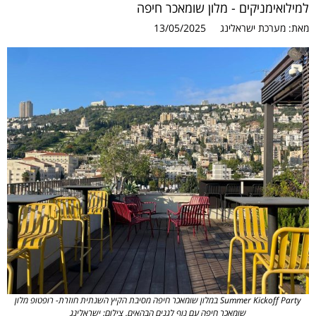
למילואימניקים - מלון שומאכר חיפה
מאת:
מערכת ישראלינג
13/05/2025
Summer Kickoff Party במלון שומאכר חיפה מסיבת הקיץ השנתית חוזרת- רופטופ מלון
שומאכר חיפה עם נוף לגנים הבהאים. צילום: ישראלינג