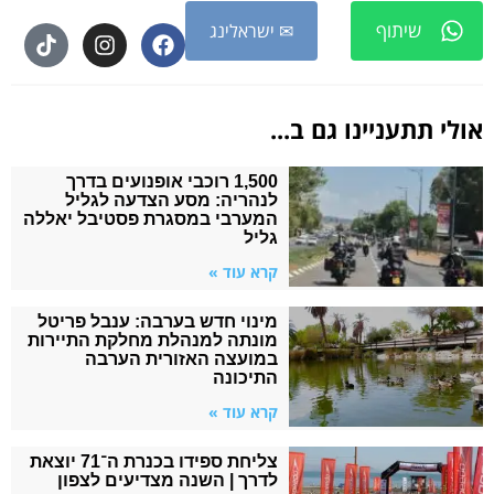
שיתוף
✉ ישראלינג
אולי תתעניינו גם ב...
1,500 רוכבי אופנועים בדרך
לנהריה: מסע הצדעה לגליל
המערבי במסגרת פסטיבל יאללה
גליל
קרא עוד »
מינוי חדש בערבה: ענבל פריטל
מונתה למנהלת מחלקת התיירות
במועצה האזורית הערבה
התיכונה
קרא עוד »
צליחת ספידו בכנרת ה־71 יוצאת
לדרך | השנה מצדיעים לצפון