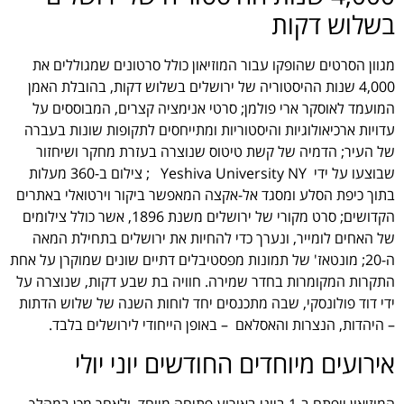
בשלוש דקות
מגוון הסרטים שהופקו עבור המוזיאון כולל סרטונים שמגוללים את
4,000 שנות ההיסטוריה של ירושלים בשלוש דקות, בהובלת האמן
המועמד לאוסקר ארי פולמן; סרטי אנימציה קצרים, המבוססים על
עדויות ארכיאולוגיות והיסטוריות ומתייחסים לתקופות שונות בעברה
של העיר; הדמיה של קשת טיטוס שנוצרה בעזרת מחקר ושיחזור
שבוצעו על ידי Yeshiva University NY ; צילום ב-360 מעלות
בתוך כיפת הסלע ומסגד אל-אקצה המאפשר ביקור וירטואלי באתרים
הקדושים; סרט מקורי של ירושלים משנת 1896, אשר כולל צילומים
של האחים לומייר, ונערך כדי להחיות את ירושלים בתחילת המאה
ה-20; מונטאז' של תמונות מפסטיבלים דתיים שונים שמוקרן על אחת
התקרות המקומרות בחדר שמירה. חוויה בת שבע דקות, שנוצרה על
ידי דוד פולונסקי, שבה מתכנסים יחד לוחות השנה של שלוש הדתות
– היהדות, הנצרות והאסלאם – באופן הייחודי לירושלים בלבד.
אירועים מיוחדים החודשים יוני יולי
המוזיאון ייפתח ב-1 ביוני באירוע פתיחה מיוחד, ולאחר מכן במהלך