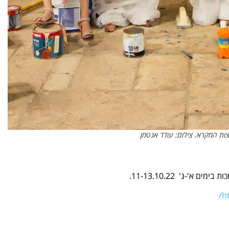
צות המקרא. צילום: עודד אנטמן
h