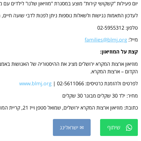
יום פעילות "קשקושי קירות" מוצע במסגרת "מוזיאון שלנו" לילדים עם מוגבלות ומשפחותיהם בת
לעדכון התאמות נגישות ולשאלות נוספות ניתן לפנות לדבי שועה חיים, 
טלפון: 02-5955312
מייל:
families@blmj.org
קצת על המוזיאון:
מוזיאון ארצות המקרא ירושלים מציג את ההיסטוריה של האנושות באמצע
הקדום – ארצות המקרא.
לפרטים ולהזמנת כרטיסים:
| 02-5611066
www.blmj.org
מחיר: ילד 30 שקלים מבוגר 30 שקלים
כתובת: מוזיאון ארצות המקרא ירושלים, שמואל סטפן וייז 21, קריית המוזיאונים, ירושלים
שיתוף
✉ ישראלינג