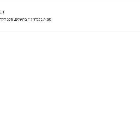
הב
סוכות במגדל דוד בירושלים: חינם לילדי