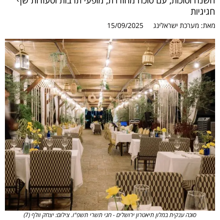
השנה וסוכות, עם סוכה מהודרת, מופעי תרבות וסעודות שף
חגיגיות
מאת:
מערכת ישראלינג
15/09/2025
סוכה ענקית במלון תיאטרון ירושלים - חגי תשרי תשפ"ו. צילום: יצחק וולף (7)