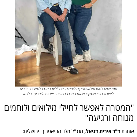
מתגייסים למען מילואימניקים לוחמים. מנכ"לית המרכז לחיילים בודדים
ליאורה רובינשטיין ונשיאת המרכז דרורית ניצני. צילום: עידו לביא
"המטרה לאפשר לחיילי מילואים ולוחמים
מנוחה ורגיעה"
אומרת
ד"ר אירית דניאל,
מנכ"ל מלון התיאטרון בירושלים: