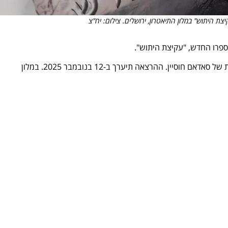
 היתוש" במלון התיאטרון, ירושלים. צילום: יח"צ
פרו החדש, "עקיצת היתוש".
הסופר חושף את סיפורם של לוחמי עילית במאבק נגד תוכניתו המסוכנת של סאדאם חוסיין. ההרצאה תיערך ב-12 בנובמבר 2025. במלון