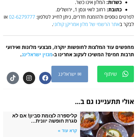
כשרות:
המלון אינו כשר.
כתובת:
רחוב לואי ונסן 1, ירושלים.
לפרטים נוספים ולהזמנת חדרים, ניתן לחייג לטלפון:
02-6279777
או
לבקר ב
אתר הרשמי של מלון אמריקן קולוני
.
מחפשים עוד המלצות לחופשות יוקרה, מבצעי מלונות ואירועי
תרבות חמים? המשיכו לעקוב אחרינו ב-
מגזין ישראלינג
.
שיתוף
✉ ישראלינג
אולי תתעניינו גם ב...
קליספרה לצומת סביון! אם לא
סגרת חופשה יוונית…
קרא עוד »