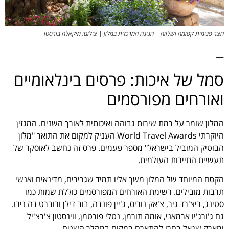
חצר פנימית קסומה ושלווה | הגינה המרכזית במלון | צילום: מיקאלה בורסטו
—
סמל של איכות: פרסים בינלאומיים
ואורחים מפורסמים
המלון שומר על רמת שירות גבוהה ואיכותית לאורך השנים. המגזין
היוקרתי World Travel Awards העניק למקום את התואר "מלון
הבוטיק המוביל בישראל" מספר פעמים. פרס זה נחשב לאוסקר של
תעשיית התיירות העולמית.
הקסם המיוחד של המלון משך אליו תמיד שגרירים, מדינאים ואנשי
תרבות מובילים. רשימת האורחים המפורסמים כוללת שמות כמו
סטינג, ריצ'רד גיר, צ'אק נוריס, ג'יין פונדה, בוב דילן ורוברט דה נירו.
גם ג'ורג'יו ארמאני, אומה תורמן, נטלי פורטמן, ווינסטון צ'רצ'יל
ומארק שגאל בחרו להתארח במקום במהלך השנים.