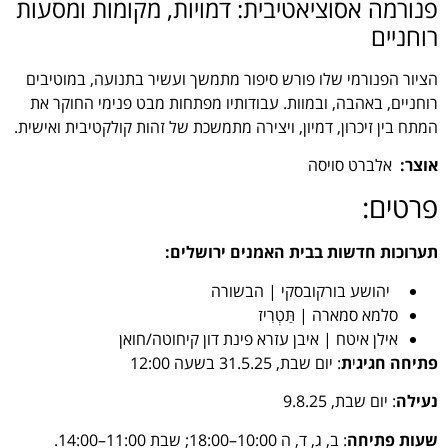
פנורמה אסוציאטיבית: דמויות, מקומות ומסעות
רוחניים
הציור הפנורמי שלו פורש סיפור מתמשך ועשיר בתנועה, במוטיבים
רוחניים, באהבה, ובמוות. עבודותיו מפתחות מבט פנימי החוקר את
המתח בין זיכרון, דמיון, ויצירה מתמשכת של זהות קולקטיבית ואישית.
אוצר:
אלברט סויסה
פרטים:
תערוכות חדשות בבית האמנים ירושלים:
יהושע בורקובסקי | הבשורה
סלמא סמארה | תַּטְרִיז
אילן איטח | איבן עזרא פינת דון קיחוטה/חואן
פתיחה חגיג
י
ת
: יום שבת, 31.5.25 בשעה 12:00
נעילה
: יום שבת, 9.8.25
שעות פתיחה
: ב, ג, ד, ה 10:00–18:00; שבת 11:00–14:00.