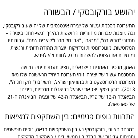
יהושע בורקובסקי / הבשורה
התערוכה מסכמת עשור של יצירה אינטנסיבית של יהושע בורקובסקי,
ובה מוצגות עבודות מחזוריות החושפות תהליך רגשי-רוחני ביצירה –
מחזורי "הבשורה", "מראה", "אבן חלימה" ו"שארית צמח". עבודותיו
המלוטשות, מונוכרומטיות ומדויקות, יוצרות תהודה חזותית ורגשית
ומזמינות את הצופה להשהות מבט, לחוות ולא לפרש.
האמן, מבכירי האמנים הישראלים, מציג תערוכת יחיד חדשה
המסכמת עשור של יצירה. זוהי תערוכת היחיד הראשונה שלו מאז
תערוכתו הרטרוספקטיבית במוזיאון ישראל, ירושלים ("ירוק ורונזה",
2013). בורקובסקי ייצג את ישראל בביאנלות מרכזיות, ביניהן
הביאנלה ה-12 של פריז, הביאנלה ה-42 של ונציה והביאנלה ה-21
של סאו פאולו.
התהוות נופים פנימיים: בין השתקפות למציאות
במרחב הציורי, בורקובסקי נע בין השתקפויות מראה, נופים מופשטים
ותפיסות עדינות של הבדל בין ממשי ודימוי, כשהקוים הדקיקים