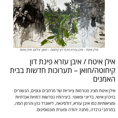
אילן איטח – איבן עזרא פינת דון קיחוטה – חואן. צילום: אילן איטח
אילן איטח / איבן עזרא פינת דון
קיחוטה/חואן – תערוכות חדשות בבית
האמנים
אילן איטח מציג פנורמות ציוריות של מרחבים ונופים, הנשזרים
בזיכרון אישי, בדיוני ופואטי. ביצירותיו נפרשות דמויות אגדתיות
ומציאותיות כמו איבן עזרא, דולסינאה, ליאונרד כהן והרמן הסה,
במרחבי גרנדה, מחנה יהודה ומערת מונטוסינוס.