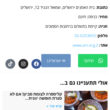
כתובת
: בית האמנים ירושלים, שמואל הנגיד 12, ירושלים
מחיר
: כניסה: חינם
חניה:
קיימת בתשלום ברחובות הסמוכים
טלפון:
02-6253653
אתר:
www.art.org.il
שיתוף
✉ ישראלינג
אולי תתעניינו גם ב...
קליספרה לצומת סביון! אם לא
סגרת חופשה יוונית…
קרא עוד »