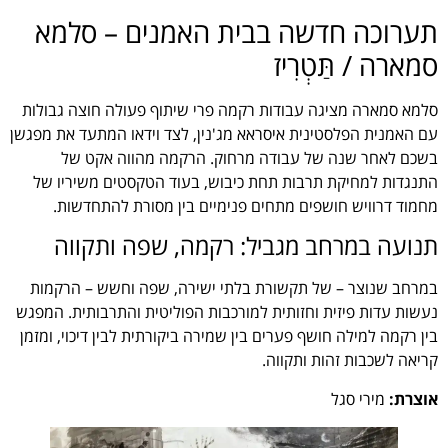
תערוכה חדשה בבית האמנים – סלמא
סמארה / תַּטְרִיז
סלמא סמארה מציגה עבודות רקמה פרי שיתוף פעולה חוצה גבולות
עם האמנית הפלסטינית איסראא מג'נין, לצד וידאו המתעד את מפגשן
בשכם לאחר שנה של עבודה מרחוק. הרקמה מהווה אקט של
התנגדות למחיקת תרבות תחת כיבוש, בעוד הטקסטים משיריו של
מחמוד דרוויש חושפים מתחים פנימיים בין מסורת להתחדשות.
תנועה במרחב מגביל: רקמה, שפה ותקווה
במרחב שנוצר – של תקשורת בלתי ישירה, שפה וחשש – הרקמות
נעשות עדות פיזית וחזותית למורכבות הפוליטית והתרבותית. המפגש
בין רקמה למילה חושף פערים בין שמירה ביקורתית לבין דיכוי, ומזמן
קריאה לשכבות זהות ותקווה.
אוצרת:
מירי סגל