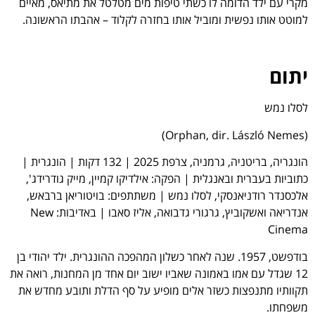
מקרי עם ילד הדומה לו כשתי טיפות מים מטלטל את מתיאס, מאיים
למוטט אותו נפשית ומוביל אותו בחזרה לקלוד – אהבתו הראשונה.
יתום
לסלו נמש
(Orphan, dir. László Nemes)
הונגריה, בריטניה, גרמניה, צרפת 2025 | 132 דקות | הונגרית |
כתוביות בעברית ובאנגלית | הפקה: אילדיקו קמיין, מייק גודרידג',
אלכסנדר רודניאנסקי, לסלו נמש | משתתפים: בויטוריאן ברבאש,
אנדריאה ואשקוביץ, גרגורי גדבואה, אליז סאבו | באדיבות: New
Cinema
בודפשט, 1957. שנה לאחר כשלון המהפכה ההונגרית. ילד יהודי בן
12 שגדל עם אמו באמונה שאביו ישוב יום אחד מן המחנות, רואה את
תקוותיו מתנפצות כשזר אלים מופיע על סף הדלת ותובע מחדש את
משפחתו.