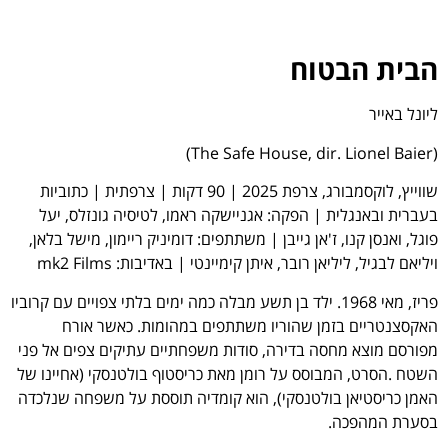
הבית הבטוח
ליונל באייר
(The Safe House, dir. Lionel Baier)
שווייץ, לוקסמבורג, צרפת 2025 | 90 דקות | צרפתית | כתוביות
בעברית ובאנגלית | הפקה: אגניישקה ראמו, לטיסיה גונזלס, יעל
פוגל, ואנסן קנו, ז'אן גייבן | משתתפים: דומיניק ריימון, מישל בלאן,
ויליאם לבגיל, ליליאן רובר, איתן קימיינטי | באדיבות: mk2 Films
פריז, מאי 1968. ילד בן תשע מבלה כמה ימים בלתי צפויים עם קרוביו
האקסצנטריים בזמן שהוריו משתתפים במהומות. כאשר אורח
מפורסם מוצא מחסה בדירה, סודות משפחתיים עתיקים צפים אל פני
השטח .הסרט, המבוסס על רומן מאת כריסטוף בולטנסקי (אחיינו של
האמן כריסטיאן בולטנסקי), הוא קומדיה תוססת על משפחה שנלכדה
בסערת המהפכה.