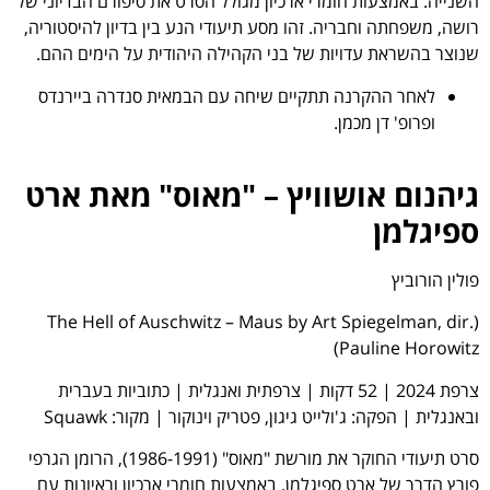
השנייה. באמצעות חומרי ארכיון מגולל הסרט את סיפורם הבדיוני של
רושה, משפחתה וחבריה. זהו מסע תיעודי הנע בין בדיון להיסטוריה,
שנוצר בהשראת עדויות של בני הקהילה היהודית על הימים ההם.
לאחר ההקרנה תתקיים שיחה עם הבמאית סנדרה ביירנדס
ופרופ' דן מכמן.
גיהנום אושוויץ – "מאוס" מאת ארט
ספיגלמן
פולין הורוביץ
(The Hell of Auschwitz – Maus by Art Spiegelman, dir.
Pauline Horowitz)
צרפת 2024 | 52 דקות | צרפתית ואנגלית | כתוביות בעברית
ובאנגלית | הפקה: ג'ולייט גיגון, פטריק וינוקור | מקור: Squawk
סרט תיעודי החוקר את מורשת "מאוס" ‏(1986-1991), הרומן הגרפי
פורץ הדרך של ארט ספיגלמן. באמצעות חומרי ארכיון וראיונות עם