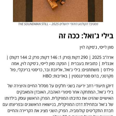
פסטיבל הקולנוע היהודי ירושלים 2025 – THE SOUNDMAN STILL
בילי ג'ואל: ככה זה
סוזן לייסי, ג'סיקה לוין
ארה"ב 2025 | 290 דקות (פרק 1: 146 דקות; פרק 2: 144 דקות) |
אנגלית | כתוביות בעברית | הפקה: סוזן לייסי, ג'סיקה לוין, אמה
פילדס | משתתפים: בילי ג'ואל, אליזבת ובר, כריסטי ברינקלי, פול
מקרטני, ברוס ספרינגסטין | באדיבות: HBO
דיוקן תיעודי רחב יריעה בשני חלקים על מסלול החיים והיצירה של
בילי ג'ואל, המתחקה אחר סיפורי האהבה, האובדן והמאבקים
האישיים שהזינו את כתיבתו המוזיקלית. הפרק הראשון עוסק בילדותו
של ג'ואל ובתחילת דרכו המוזיקלית, בנישואיו הראשונים ובפריצתו עם
חברת התקליטים קולומביה. הפרק השני מציג את הקריירה והחיים