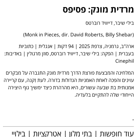
מרדית מונק: פסיפס
בילי שיבר, דייוויד רוברטס
(Monk in Pieces, dir. David Roberts, Billy Shebar)
ארה"ב, גרמניה, צרפת 2025 | 94 דקות | אנגלית | כתוביות
בעברית | הפקה: בילי שיבר, דייוויד רוברטס, סוזן מרגולין | באדיבות:
Cinephil
המלחינה והמבצעת פורצת הדרך מרדית מונק התגברה על מבקרים
עוינים והפכה לאחת האמניות הגדולות בדורה. לעת זִקנה, עם קריירה
אמנותית בת שבעה עשורים, היא מהרהרת כיצד ימשיך גוף היצירה
הייחודי שלה להתקיים בלעדיה.
.
עוד חופשות | בתי מלון | אטרקציות | בילויי