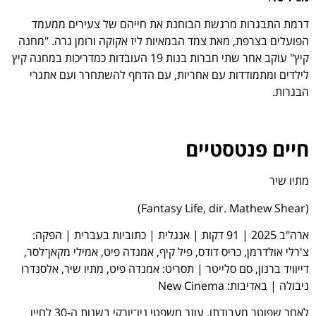
דרמת התבגרות מרגשת הבוחנת את חייהם של צעירים ממעמד
הפועלים בצרפת, מאת צמד הבמאיות ליז אקוקה ורומן גרה. "מחנה
קיץ" עוקב אחר שתי חברות בנות 19 העובדות כמדריכות במחנה קיץ
לילדים ומתמודדות עם אחריות, עם הדחף להשתחרר ועם אתגרי
הבגרות.
חיים פנטסטיים
מתיו שיר
(Fantasy Life, dir. Mathew Shear)
ארה"ב 2025 | 91 דקות | אנגלית | כתוביות בעברית | הפקה:
צ'רלי אולדרמן, כריס דודס, פיל קיף, אמנדה פיט, אמילי מקאן־לסר,
דייוויד ברנון, סם סלייטר | תסריט: אמנדה פיט, מתיו שיר, אלסנדרו
ניבולה | באדיבות: New Cinema
לאחר שפוטר מעבודתו, עוזר משפטי ניו־יורקי בשנות ה-30 לחייו