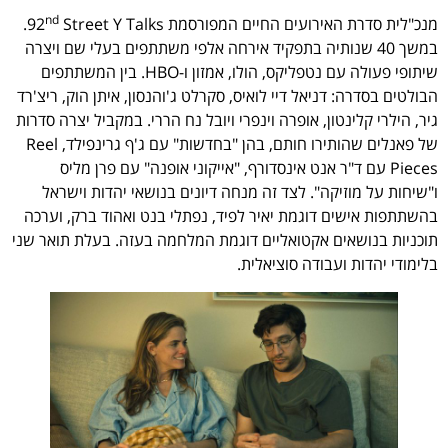
nd
מנכ"לית סדרת האירועים החיים המפורסמת 92
Street Y Talks.
במשך 40 שנותיה בתפקיד אירחה אלפי משתתפים בעלי שם ויצרה
שיתופי פעולה עם נטפליקס, הולו, אמזון ו-HBO. בין המשתתפים
הבולטים בסדרה: דניאל דיי לואיס, סקרלט ג'והנסון, איתן הוק, ריצ'רד
גיר, הילרי קלינטון, אופרה וינפרי ויובל נח הררי. במקביל יצרה סדרות
של פאנלים שהותירו חותם, בהן "בחדשות" עם ג'ף גרינפילד, Reel
Pieces עם ד"ר אנט אינסדורף, "אייקוני אופנה" עם פרן מליס
ו"שיחות על מוזיקה". לצד זה מנחה דיונים בנושאי יהדות וישראל
בהשתתפות אישים דוגמת יאיר לפיד, נפתלי בנט ואהוד ברק, וערכה
תוכניות בנושאים אקטואליים דוגמת המלחמה בעזה. בעלת תואר שני
בלימודי יהדות ועבודה סוציאלית.