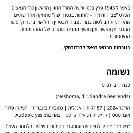
באפריל 1943 פרץ בגטו ורשה המרד המזוין הראשון נגד הנאצים.
הסרט "צביה ורחלה – לוחמות בגטו ורשה" מתחקה אחר שתיים
מהלוחמות הבולטות במרד, צביה לובטקין ורחל אוירבך, ודרך סיפור
התנגדותן והישרדותן חושף ממדים נסתרים של ההתקוממות
ההיסטורית.
בנוכחות הבמאי
רפאל לבנדובסקי.
נשומה
סנדרה ביירנדס
(Neshoma, dir. Sandra Beerends)
הולנד 2024 | 87 דקות | אנגלית | כתוביות בעברית | הפקה: פלור
אונרוסטס | קריינות: דניאלה קרטס | באדיבות: Autlook, yes
"נשומה" מחזיר לחיים את אמסטרדם היהודית שלפני מלחמת העולם