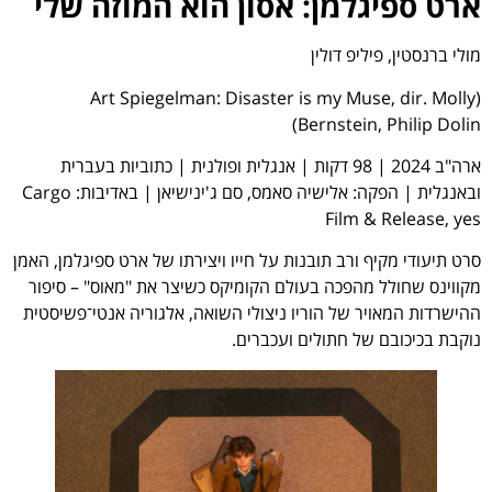
ארט ספיגלמן: אסון הוא המוזה שלי
מולי ברנסטין, פיליפ דולין
(Art Spiegelman: Disaster is my Muse, dir. Molly
Bernstein, Philip Dolin)
ארה"ב 2024 | 98 דקות | אנגלית ופולנית | כתוביות בעברית
ובאנגלית | הפקה: אלישיה סאמס, סם ג'ינישיאן | באדיבות: Cargo
Film & Release, yes
סרט תיעודי מקיף ורב תובנות על חייו ויצירתו של ארט ספיגלמן, האמן
מקווינס שחולל מהפכה בעולם הקומיקס כשיצר את "מאוס" – סיפור
ההישרדות המאויר של הוריו ניצולי השואה, אלגוריה אנטי־פשיסטית
נוקבת בכיכובם של חתולים ועכברים.