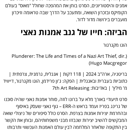
אמנים והיסטוריונים, הסרט בוחן את המהפכה שחולל "מאוס" בעולם
הקומיקס ובזכרון השואה, ומתעכב על הדרך שבה טראומה וזיכרון
מועברים בירושה מדור לדור.
הביזה: חייו של גנב אמנות נאצי
הוגו מקגרגור
(Plunderer: The Life and Times of a Nazi Art Thief, dir.
Hugo Macgregor)
בריטניה, ארה"ב 2024 | 118 דקות | אנגלית, גרמנית, צרפתית |
כתוביות בעברית ובאנגלית | הפקה: ג'ון פרידמן, הוגו מקגרגור, דייוויד
מ' מילץ' | באדיבות: 7th Art Releasing
סרט תיעודי באורך מלא על ברונו לוזה, סוחר אמנות נאצי שהיה סוכנו
של גרינג בפריז ועמד בראש ה-ERR – גוף נאצי שעסק באיסוף
ובהחרמת יצירות אמנות בצרפת. הסרט כולל סיפורים של ניצולי שואה
המבקשים להשיב יצירות שנבזזו מבני משפחותיהם, ובוחן את הקשר
בין התקופה שלאחר המלחמה לבין עולם האמנות העכשווי ותרבותו