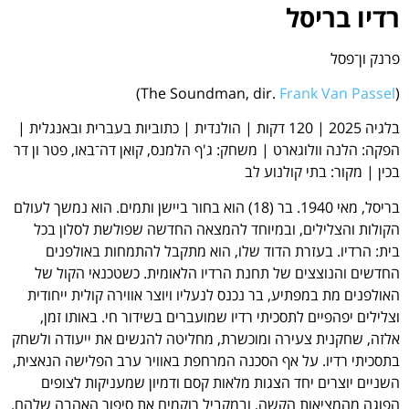
רדיו בריסל
פרנק ון־פסל
)
Frank Van Passel
(The Soundman, dir.
בלגיה 2025 | 120 דקות | הולנדית | כתוביות בעברית ובאנגלית |
הפקה: הלנה וולוגארט | משחק: ג'ף הלמנס, קואן דה־באו, פטר ון דר
בכין | מקור: בתי קולנוע לב
בריסל, מאי 1940. בר (18) הוא בחור ביישן ותמים. הוא נמשך לעולם
הקולות והצלילים, ובמיוחד להמצאה החדשה שפולשת לסלון בכל
בית: הרדיו. בעזרת הדוד שלו, הוא מתקבל להתמחות באולפנים
החדשים והנוצצים של תחנת הרדיו הלאומית. כשטכנאי הקול של
האולפנים מת במפתיע, בר נכנס לנעליו ויוצר אווירה קולית ייחודית
וצלילים יפהפיים לתסכיתי רדיו שמועברים בשידור חי. באותו זמן,
אלזה, שחקנית צעירה ומוכשרת, מחליטה להגשים את ייעודה ולשחק
בתסכיתי רדיו. על אף הסכנה המרחפת באוויר ערב הפלישה הנאצית,
השניים יוצרים יחד הצגות מלאות קסם ודמיון שמעניקות לצופים
הפוגה מהמציאות הקשה, ובמקביל רוקמים את סיפור האהבה שלהם.