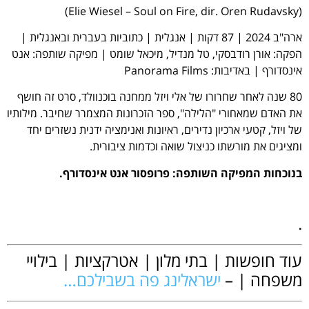
(Elie Wiesel – Soul on Fire, dir. Oren Rudavsky)
ארה"ב 2024 | 87 דקות | אנגלית | כתוביות בעברית ובאנגלית |
הפקה: אורן רודבסקי, טל מנדיל, מיכאל שומט | מפיקה שותפה: אנט
אינסדורף | באדיבות: Panorama Films
80 שנה לאחר שחרורו של אלי ויזל ממחנה בוכנוולד, סרט זה חושף
את האדם שמאחורי "הלילה", ספר הזכרונות המצמרר שחיבר. מילותיו
של ויזל, קטעי ארכיון נדירים, ראיונות ואנימציה ידנית נשזרים יחד
ומציגים את מורשתו כניצול שואה וכדמות ציבורית.
בנוכחות המפיקה השותפה: פרופסור
אנט אינסדורף.
.
עוד חופשות | בתי מלון | אטרקציות | בילויי
משפחה | –
ישראלינג פה בשבילכם…