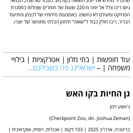
שהגדיר מחדש את ייצוג השואה בקולנוע. כעבור 40 שנה, הבמאי
גיום ריבו צלל אל יותר מ-220 שעות של חומרים שצולמו במסגרת
הפרויקט ומעולם לא נחשפו. באמצעות מילותיו של לנצמן והתיעוד
הנדיר, ריבו חולק כבוד ל"שואה" ולחזון הבלתי מתפשר של יוצרו.
.
עוד חופשות | בתי מלון | אטרקציות | בילויי
משפחה | –
ישראלינג פה בשבילכם…
.
גן החיות בקו האש
ג'ושוע זימן
(Checkpoint Zoo, dir. Joshua Zeman)
בריטניה, ארה"ב 2025 | 103 דקות | אנגלית, רוסית, אוקראינית |