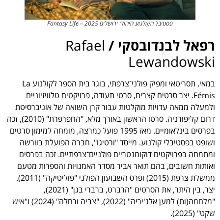
פסטיבל הקולנוע היהודי ירושלים 2025 – Fantasy Life
רפאל לבנדובסקי /
Rafael
Lewandowski
במאי, תסריטאי ומפיק פולני־צרפתי, בוגר בית הספר לקולנוע La
Fémis. יצר סרטים קצרים, סרטי תעודה, פרויקטים טלוויזיוניים
ולמעלה ממאה עדויות מוקלטות עבור קרן השואה של אוניברסיטת
דרום קליפורניה. סרטו הראשון באורך מלא, "החפרפרת" (2010), זכה
בפרסים בינלאומיים. מאז 1995 פועל כמרצה, מומחה למימון סרטים
ושופט בפסטיבלי קולנוע. מייסד "ורטיגו", חברה הפועלת בוורשה
ומתמחה בפרויקטים דוקומנטריים פולניים־צרפתיים. זכה בפרסים
ואותות חשובים, בהם תואר אביר מסדר האמנויות והספרות מטעם
ממשלת צרפת (2015) ופרס השבועון הפולני "פוליטיקה" (2011).
יצר, בין היתר, את הסרטים "הרברט, ברברי בגן" (2021),
"מלחמה(ות) למען אלג'יריה" (2022), "צביה ורחלה" (2024) ו"איש
שקט" (2025).