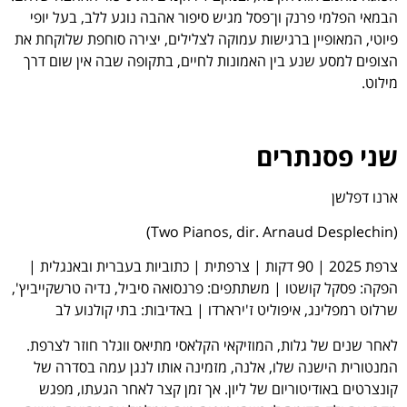
הבמאי הפלמי פרנק ון־פסל מגיש סיפור אהבה נוגע ללב, בעל יופי
פיוטי, המאופיין ברגישות עמוקה לצלילים, יצירה סוחפת שלוקחת את
הצופים למסע שנע בין האמונות לחיים, בתקופה שבה אין שום דרך
מילוט.
שני פסנתרים
ארנו דפלשן
(Two Pianos, dir. Arnaud Desplechin)
צרפת 2025 | 90 דקות | צרפתית | כתוביות בעברית ובאנגלית |
הפקה: פסקל קושטו | משתתפים: פרנסואה סיביל, נדיה טרשקייביץ',
שרלוט רמפלינג, איפוליט ז'ירארדו | באדיבות: בתי קולנוע לב
לאחר שנים של גלות, המוזיקאי הקלאסי מתיאס ווגלר חוזר לצרפת.
המנטורית הישנה שלו, אלנה, מזמינה אותו לנגן עמה בסדרה של
קונצרטים באודיטוריום של ליון. אך זמן קצר לאחר הגעתו, מפגש