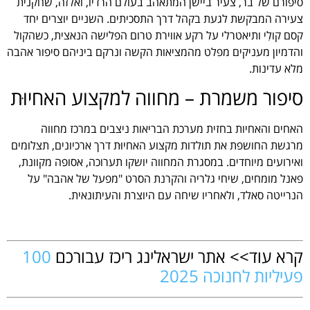
סיפורם של בר, צעיר ביישן המתאהב בעולם הרדיו, ואלזה, שחקנית
צעירה המבקשת לגעת בקהל דרך התסכיתים. השניים יוצרים יחד
קסם קולִי ותיאטרלי על רקע אווירת טרום הפלישה הנאצית, כשהקול
והדמיון מעניקים מפלט מהמציאות הקשה ונרקם ביניהם סיפור אהבה
מלא עדינות.
סיפור משמרת – מחווה למקצוע האחיוּת
האחים והאחיות בחזית מערכת הבריאות ניצבים במרכז מחווה
מרגשת החושפת את תולדות מקצוע האחיוּת דרך ארכיונים, תצלומים
ואירועים מיוחדים. במסגרת המחווה יושקו תערוכה, אסופה מקוונת,
פאנל מומחים, שיחי גלריה והקרנת הסרט "מפעל של אהבה" על
הנרייטה סאלד, ולאחריו שיחה עם היוצרת והעיתונאית.
.
קרא עוד>> אתר ישראלינג ריכז עבורכם
100
פעיליות לחנוכה 2025