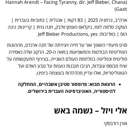
(Hannah Arendt – Facing Tyranny, dir. Jeff Bieber, Chana
Gazit)
ארה"ב, גרמניה 2025 | 83 דקות | אנגלית | כתוביות בעברית |
הפקה: סלמה לופז, ניקלאס הופמן־וולבק, חנה גזית | קריינות: נינה
הוס | באדיבות: Jeff Bieber Productions, yes
סרט תיעודי השופך אור על חייה ויצירתה של חנה ארנדט, מההוגות
הפוליטיות הבולטות והמשפיעות במאה ה-20. הרקע שלה כאסירה
פוליטית וכפליטה במלחמת העולם השנייה, בצירוף התעקשותה על
שיח מבוסס עובדות, הניבו תובנות נועזות על טבע האדם ועל
הטוטליטריות, ואלו עדיין מהדהדות בעוצמה בימינו.
הרצאת מבוא: פרופסור
סטיבן אשכהיים,
המחלקה
להיסטוריה, האוניברסיטה העברית בירושלים.
אלי ויזל – נשמה באש
אורן רודבסקי