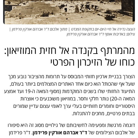
הצצה נדירה אל חיי היום-יום בתקופת המנדט | מתוך אלבום ד"ר אברהם אורקין פרידמן |
צילום: באדיבות אוסף ד"ר אברהם אורקין פרידמן
מהמרתף בקנדה אל חזית המוזיאון:
כוחו של הזיכרון הפרטי
הצורך בבניית ארכיון חזותי המבוסס על תרומות מהציבור נובע מכך
שעל אף שהכותל הוא כיום אחד האתרים המצולמים ביותר בעולם,
התיעוד החזותי שלו בשנים המוקדמות (מסוף המאה ה-19 ועד אמצע
המאה ה-20) נותר חלקי וחסר. במוזיאון משוכנעים כי אוצרות
היסטוריים וחומרים חזותיים בעלי ערך לאומי עצום עדיין שמורים
בבתים פרטיים, מחכים להתגלות.
דוגמה מרגשת ומפעימה לחשיבותם של גילויים מסוג זה היא סיפורו
של אלבום הצילומים של
ד"ר אברהם אורקין פרידמן
. ד"ר פרידמן