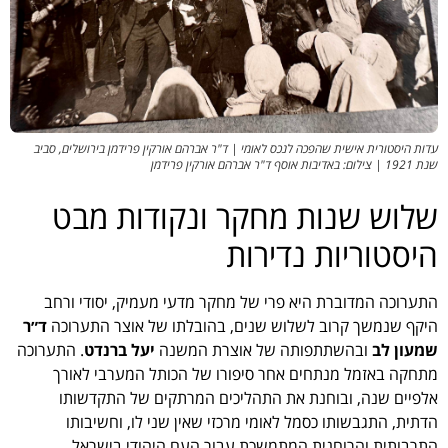
עדות היסטורית אישית שהפכה לנכס לאומי | ד"ר אברהם אורקין פרידמן בירושלים, סביב
שנת 1921 | צילום: באדיבות אוסף ד"ר אברהם אורקין פרידמן
שלוש שנות מחקר ונקודות מבט
היסטוריות נדירות
התערוכה המדוברת היא פרי של מחקר מדעי מעמיק, יסודי ורחב
היקף שנמשך קרוב לשלוש שנים, בהובלתו של אוצר התערוכה
ד״ר
שמעון לב
ובהשתתפותה של אוצרת המשנה
יעל ברנדט
. התערוכה
מתחקה באזמל מנתחים אחר סיפורו של הכותל המערבי לאורך
אלפיים שנה, ובוחנת את התהליכים המרתקים של התקדשותו
הדתית, התגבשותו כסמל לאומי מרכזי שאין שני לו, וחשיבותו
התרבותית והרוחנית המתמשכת עבור העם היהודי בישראל