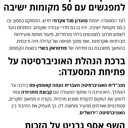
למפגשים עם 50 מקומות ישיבה
לצד המסעדה ייפתח
מועדון סגל אקדמי
חדש, הממוקם בסמוך ובו
כ-50 מקומות ישיבה. יהיו בו גם חדרי עבודה שקטים. המתחם נועד
לשמש מרחב למפגשים בלתי פורמליים, סיעור מוחות ופעילויות
חברתיות ואקדמיות. זאת מתוך תפיסה של קהילה חיה ודינמית.
בהמשך מתוכננת גם פתיחה של
פודטראק בשרי
בשטח הקמפוס.
ברכת הנהלת האוניברסיטה על
פתיחת המסעדה:
מנכ"לית האוניברסיטה העברית נעמה קאופמן-פס
בירכה על
המהלך. היא ציינה כי שיתוף הפעולה עם
קבוצת מחניודה
צפוי
להפוך את המקום לנקודת מפגש מרכזית. נקודה זו תמשוך חוקרים,
סטודנטים ואורחים מהעיר ומחוצה לה. כך תעמיק את החיבור בין
האוניברסיטה
ל
ירושלים
.
השף אסף גרניט על הזכות