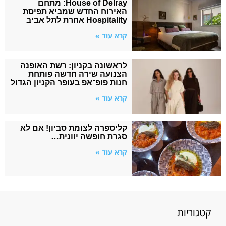
House of Delray: מתחם
האירוח החדש שמביא תפיסת
Hospitality אחרת לתל אביב
קרא עוד »
לראשונה בקניון: רשת האופנה
הצנועה שירה חדשה פותחת
חנות פופ־אפ בעופר הקניון הגדול
קרא עוד »
קליספרה לצומת סביון! אם לא
סגרת חופשה יוונית…
קרא עוד »
קטגוריות