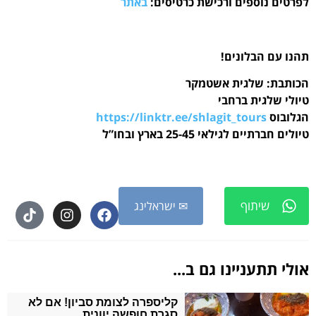
כישת כרטיסים:
באתר
אשטמקר
י
https://linktr.ee/shlag
ארץ ובחו”ל
✉ ישראלינג
 גם ב...
קליספרה לצומת סביון! אם לא
סגרת חופשה יוונית…