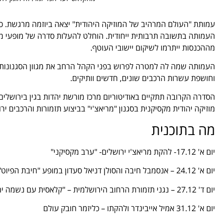
מההכנסות ייתרמו לשיקום יישובי העוטף.
העמותה שמה לה למטרה לפרוש בפני הקהל הרחב את מגוון הסגנונות ש
וחושפת עשרות הרכבים שונים, חדשים וותיקים.
הסדרה הקרובה תתקיים באודיטוריום מרכז מורשת יהדות בגין בירושלים ו
מוזיקה יהודית מקסיקנית בסגנון "מריאצ'י" בביצוע תזמורות והרכבים יר
מה בתוכנית
יום א' 17.12- להקת מריאצ'י ירושלים- "ערב מקסיקני"
יום א' 24.12 – אנסמבל חיבה והסולן דניאל סעדון במופע "חיבת הפיוט"
יום ד' 27.12 – נגני תזמורת הרחוב הירושלמית – "קלאסית עם נשמה יהודית"
יום א' 31.12 אמיל אייבינדר ולהקתו – כליזמר חובק עולם