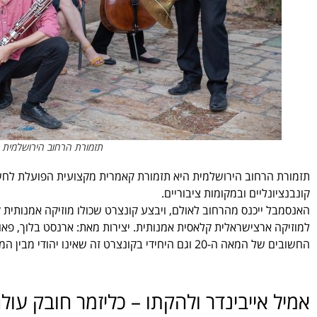
תזמורת הרחוב הירושלמית – 
תזמורת הרחוב הירושלמית היא תזמורת קאמרית מקצועית הפועלת לחשי
קונבנציונליים ובמקומות ציבוריים.
האנסמבל ייכנס מהרחוב לאולם, ויבצע קונצרט שכולו מוזיקה אמנותית 
למוזיקה ארצישראלית קלאסית אמנותית. יצירות מאת: ארנסט בלוך, פאול ב
החשובים של המאה ה-20 וגם היחידי בקונצרט זה שאינו יהודי מבין המלחינים. זאת בשילוב כלי מיתר, כלי נשיפה ופסנתר.
אמיל אייבינדר ולהקתו – כליזמר חובק עול