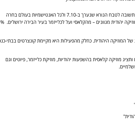
עמותת "העולם המרהיב של המוזיקה היהודית" יצאה ביוזמה מרגשת. כתשובה לטבח הנורא שנערך ב-7.10 ולגל האנטישמיות בעולם בחרה
העמותה בתשובה תרבותית ייחודית. הוחלט להעלות סדרה של מופעי
ל המוזיקה היהודית. כחלק מהפעילות היא מקיימת קונצרטים בבתי-כנס
תציג מוזיקה קלאסית בהשפעות יהודיות, מוזיקת כלייזמר, פיוטים וגם
ושלמיים.