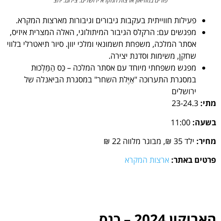
פורים במוזיאון ארצות המקרא ירושלים. צילום: יחצ
פעילות חווייתית בעקבות גיבורים וגיבורות מארצות המקרא.
מפגשים עם: הרקלס הגיבור המיתולוגי, האלה המצרית איזיס,
אסתר המלכה, משפחת חשמונאי ומלכי יוון. סיור תיאטרלי בלווי
שחקן, משימות וסדנת יצירה.
מפגש משפחתי מיוחד עם אסתר המלכה – כֵּס הַמַּלְכוּת
במסגרת התערוכה "אַיֶּלת השחר" במסגרת הביאנלה של
ירושלים
מתי:
23-24.3
בשעה:
11:00
מחיר:
ילד 35 ₪, מבוגר מלווה 22 ₪
פרטים באתר:
ארצות המקרא
הארוקון 2024 – כנס