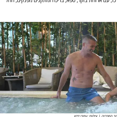
כז, עם ארוחת בוקר, ספא, בריכה ומתקנים מפנקים, החל
ר המכביה | צילום: עמרי דדון