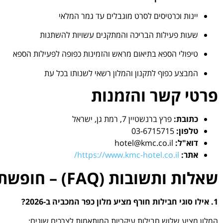
יינות וכרטיסים לסרט מוגבלים עד גמר המלאי
שעות פעילות הבריכה והמתקנים עשויות להשתנות
טיפולי הספא בתיאום מראש והזמינות כפופה לפעילות הספא
המבצע כפוף לתקנון והמלון רשאי לשנותו בכל עת
פרטי קשר והזמנות
כתובת:
פרץ ברנשטיין 7, רמת גן, ישראל
טלפון:
03-6715715
דוא"ל:
hotel@kmc.co.il
אתר:
https://www.kmc-hotel.co.il/
שאלות ותשובות (FAQ) – חופשת חורף זוגית בכפר המכביה
1. אילו סוגי חבילות חורף מציע מלון כפר המכביה ב-2026?
המלון מציע שלוש חבילות עיקריות המותאמות לצרכים שונים: