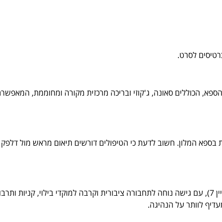
ספא, הכוללים סאונה, ג'קוזי ובריכה מרכזית מקורה ומחוממת, המאפשר
ת ה-VIP מיועדת לפינוק מקסימלי וכוללת טיפול זוגי של 50 דקות בספא המלון. חשוב לדעת כי הטיפולים דורשים תיאום מראש מול דלפק
בהחלט. מלון כפר המכביה ממוקם במיקום מרכזי ברמת גן (פרץ ברנשטיין 7), עם גישה נוחה לתחבורה ציבורית וקרבה למוקדי בילוי, קניות ותר
דיף לוותר על הנהיגה.