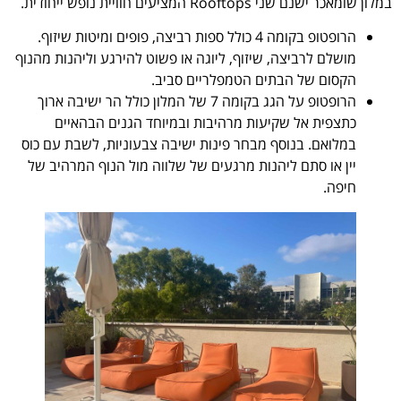
במלון שומאכר ישנם שני Rooftops המציעים חוויית נופש ייחודית.
הרופטופ בקומה 4 כולל ספות רביצה, פופים ומיטות שיזוף.
מושלם לרביצה, שיזוף, ליוגה או פשוט להירגע וליהנות מהנוף
הקסום של הבתים הטמפלריים סביב.
הרופטופ על הגג בקומה 7 של המלון כולל הר ישיבה ארוך
כתצפית אל שקיעות מרהיבות ובמיוחד הגנים הבהאיים
במלואם. בנוסף מבחר פינות ישיבה צבעוניות, לשבת עם כוס
יין או סתם ליהנות מרגעים של שלווה מול הנוף המרהיב של
חיפה.