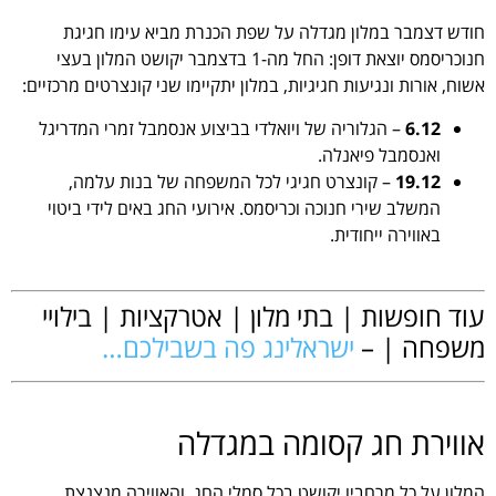
חודש דצמבר במלון מגדלה על שפת הכנרת מביא עימו חגיגת
חנוכריסמס יוצאת דופן: החל מה-1 בדצמבר יקושט המלון בעצי
אשוח, אורות ונגיעות חגיגיות, במלון יתקיימו שני קונצרטים מרכזיים:
6.12
– הגלוריה של ויואלדי בביצוע אנסמבל זמרי המדריגל
ואנסמבל פיאנלה.
19.12
– קונצרט חגיגי לכל המשפחה של בנות עלמה,
המשלב שירי חנוכה וכריסמס. אירועי החג באים לידי ביטוי
באווירה ייחודית.
.
עוד חופשות | בתי מלון | אטרקציות | בילויי
משפחה | –
ישראלינג פה בשבילכם…
.
אווירת חג קסומה במגדלה
המלון על כל מרחביו יקושט בכל סמלי החג, והאווירה מנצנצת