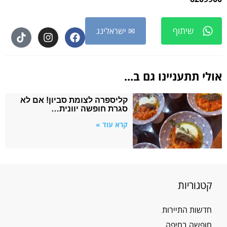
שיתוף
✉ ישראלינג
אולי תתעניינו גם ב...
קליספרה לצומת סביון! אם לא
סגרת חופשה יוונית…
קרא עוד »
קטגוריות
חדשות התיירות
חופשה בחיפה