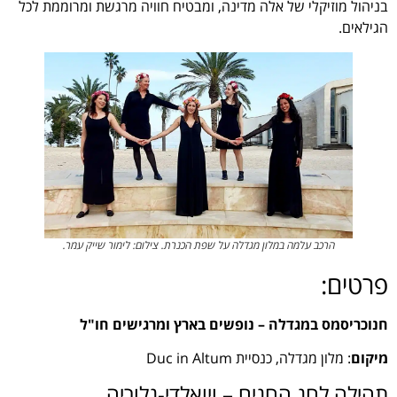
בניהול מוזיקלי של אלה מדינה, ומבטיח חוויה מרגשת ומרוממת לכל
הגילאים.
הרכב עלמה במלון מגדלה על שפת הכנרת. צילום: לימור שייק עמר.
פרטים:
חנוכריסמס במגדלה – נופשים בארץ ומרגישים חו"ל
מיקום
: מלון מגדלה, כנסיית Duc in Altum
תהילה לחג החגים – ויואלדי-גלוריה