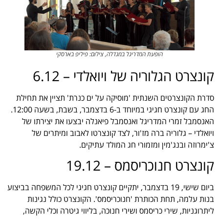
הופעת המדריגל במגדלה, צילום: פיליפ בארסקי
קונצרט הגלוריה של ויואלדי – 6.12
סדרת הקונצרטים השנתית 'מוסיקה על ים כנרת' תציין את תחילת
החג עם קונצרט חגיגי במיוחד ב-6 בדצמבר, בשבת, בשעה 12:00.
האנסמבל זמרי המדריגל ואנסמבל פיאנלה יבצעו את יצירתו של
ויואלדי – גלוריה ברה מז'ור, לצד קונצרטו לאבוב ומיתרים של
צ'ימרוזה ובנג'מין ומזמורי חג המולד עתיקים.
קונצרט חנוכריסמס – 19.12
ביום שישי, 19 בדצמבר, יתקיים קונצרט חגיגי לכל המשפחה בביצוע
בנות עלמה, תחת הכותרת 'חנוכריסמס'. הקונצרט כולל נגינות
ליתרוגניות, שירי כריסמס ושירי חנוכה, בליווי גיטרה וכלי הקשה,