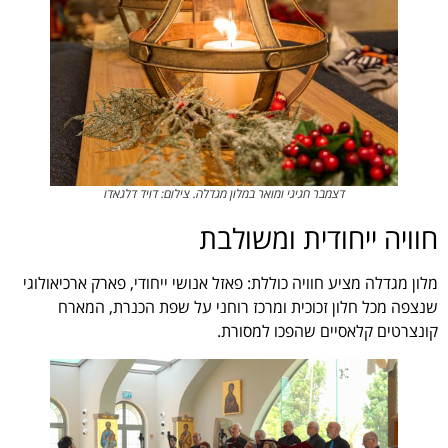
דצמבר חגיגי ומואר במלון מגדלה. צילום: דויד דלגאדו
חוויה ייחודית ומשולבת
מלון מגדלה מציע חוויה כוללת: פאזל אנושי ייחודי, פארק ארכיאולוגי
שנצפה מכל חלון זכוכית ומרכז רוחני על שפת הכנרת, המארח
קונצרטים קלאסיים שהפכו למסורת.