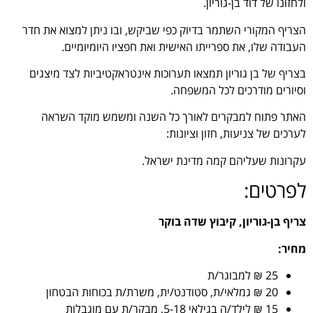
ולחזונו של דוד בן-גוריון.
הצריף המקורי השתמר בדיוק כפי שביקש, ובו ניתן למצוא את חדר
העבודה שלו, את ספרייתו האישית ואת חפציו היומיומיים.
בצריף של בן גוריון תמצאו תערוכות אינטראקטיביות לצד מיצגים
וסיורים מודרכים לכל המשפחה.
האתר פתוח למבקרים לאורך כל השנה ומשמש מוקד השראה
לערכים של צניעות, חזון וציונות:
עקרונות שעליהם קמה מדינת ישראל.
לפרטים:
צריף בן-גוריון, קיבוץ שדה בוקר
מחיר:
25 ₪ למבוגר/ת
20 ₪ גמלאי/ת, סטודנט/ית, משרת/ת בכוחות הבטחון
15 ₪ לילד/ה בגילאי 5-18, מבקר/ת עם מוגבלות