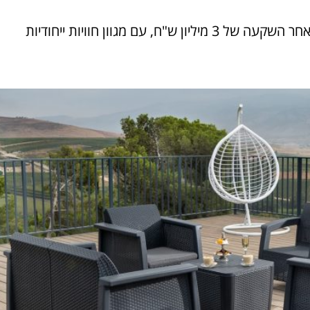
מלון כפר גלעדי, שנפגע מהמלחמה בצפון, נפתח מחדש לאחר השקעה של 3 מיליון ש"ח, עם מגוון חוויות ייחודיות