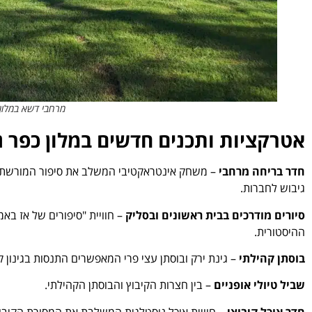
מרחבי דשא במלון 
אטרקציות ותכנים חדשים במלון כפר ג
חדר בריחה מרחבי
– משחק אינטראקטיבי המשלב את סיפור המורשת של
גיבוש לחברות.
סיורים מודרכים בבית ראשונים ובסליק
– חוויית "סיפורים של אז בא
ההיסטורית.
בוסתן קהילתי
– גינת ירק ובוסתן עצי פרי המאפשרים התנסות בגינון קה
שביל טיולי אופניים
– בין חצרות הקיבוץ והבוסתן הקהילתי.
חדר אוכל קיבוצי
– חוויית אוכל נוסטלגית המשלבת את המסורת הקיבו