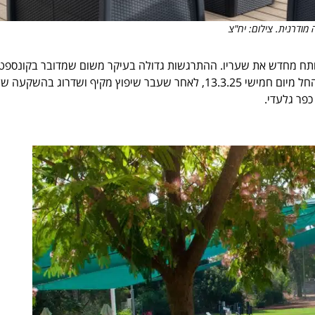
ה מודרנית. צילום: יח"צ
פותח מחדש את שעריו. ההתרגשות גדולה בעיקר משום שמדובר בקונספט
חדשני ומקורי, במיתוג של חוויה קיבוצית וחיבור לסביבה. המלון ייפתח החל מיום חמישי 13.3.25, לאחר שעבר שיפוץ מקיף ושדרוג בהשקעה 