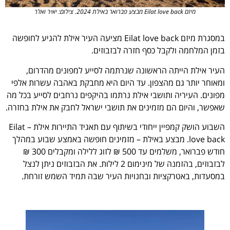
מיזם Eilat love back מבצע פברואר באילת 2024. צילום: יאיר ואלר
במסגרת מיזם Eilat love back מציעה העיר אילת להגיע לחופשה
בזמן המלחמה ולקבל כסף חזרה לבזבוזים.
העיר אילת הייתה הראשונה שנרתמה לסייע למפונים מהדרום,
ומאוחר יותר גם מהצפון. עד היום היא מחבקת באהבה עשרות אלפי
מפונים. העיריה ותושבי אילת נרתמו בהיקפים נרחבים לסייע בכל מה
שאפשר, והיום הם מזמינים את תושבי ישראל לחבק את אילת בחזרה.
השבוע הושק קמפיין ייחודי בשיתוף עם תאגיד התיירות אילת – Eilat
love back. מבצע באילת – מזמינים חופשה באמצע שבוע במהלך
חודש פברואר, משלמים עד 500 ₪ לזוג ללילה ומקבלים 300 ₪
לבזבוזים, בהזמנה של מינימום 2 לילות. את הבזבוזים ניתן לנצל
במסעדות, באטרקציות ובחנויות העיר שבה תמיד השמש זורחת.