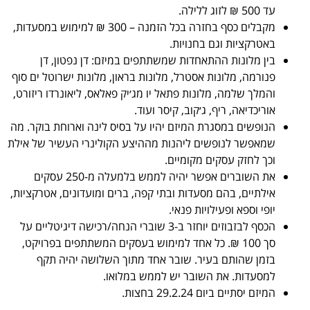
עד 500 ₪ לזוג ללילה.
מקבלים כסף בחזרה בכל הזמנה – 300 ₪ למימוש במסעדות,
באטרקציות וגם בחנויות.
בין מלונות ההתאחדות שמשתתפים במיזם: דן נפטון, דן
פנורמה, מלונות אסטרל, מלונות בראון, מלונות ישרוטל ים סוף
והמלך שלמה, מלונות פתאל יו מג׳יק פאלאס, ליאונרדו ריזורט,
אוריכדיאה, ריף, ג׳קוב, קיסר ועוד.
הנופשים במסגרת המיזם יהיו על בסיס לינה וארוחת בוקר. מה
שמאפשר לנופשים ליהנות מההיצע הקולינרי העשיר של אילת
וכך לחזק עסקים מקומיים.
את השוברים אפשר יהיה לממש בלמעלה מ-250 עסקים
אילתיים, בהם מסעדות ובתי קפה, ברים ומועדונים, אטרקציות,
יופי וספא ופעילויות פנאי.
הכסף לבזבוזים יוחזר ב-3 שוברי הנחה/רכישה דיגיטליים על
סך 100 ₪. כל אחד למימוש בעסקים המשתתפים בפרויקט,
בזמן שהותם בעיר. שובר אחד מתוך השלושה יהיה תקף
למסעדות. את השובר יש לממש במלואו.
המיזם יסתיים ביום 29.2.24 בחצות.