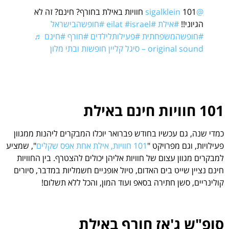
@sigalklein
101 חוויות באילת בחורף? חינם? זה לא
הגיוני!!
#אילת
#eilat
#israel
#חופשהבישראל
#חופשהמשפחתית
#פעילותלילדים
#חורף
#חינם
♬
original sound – סיגל קליין חופשות ובתי מלון
101 חוויות חינם באילת
כמדי שנה, גם עכשיו בחודש פברואר יוכלו המבקרים ליהנות ממגוון
פעילויות, וגם מפרויקט "
101 חוויות, אילת אחת אפס שקלים
", שמציע
למבקרים מגוון עצום של חוויות אליהן יכולים להצטרף. בין החוויות
חינם נציין שייט בים האדום, טיול אופניים חשמליות במדבר, סיורים
קולינריים, סשן חתירה בסאפ ועוד המון, והכל ללא תשלום!
סופ"ש ג'אז חורף באילת