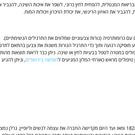
ריאות המנטלית, להפחית לחץ כרוני, לשפר את איכות השינה, להגביר א
גביר את האיזון הריגשי, את יכולת הזיכרון ויכולות המוח.
ם כרומותרפיה (נורות צבעוניים שמלווים את התרגילים הנשימתיים).
 מוסיקה רגועה ותוך כדי התרגיל הנורות משנות את צבען בהתאם לתרגי
לים במטרה לטפל בבעיות לחץ או שינה. ניתן כבר לראות תוצאות מהותי
חופשה בירושלים
, וניתן להגיע
בית הקוסמטיקה הצרפתי לטיפוח העור Guerlain החל לפעול בשנת 1828 ומאז ועד היום מקדישה החברה את עצמה לנשים וליופיין. גרלן נמ