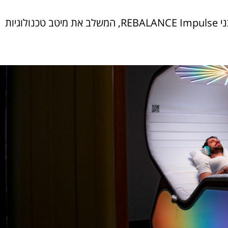
מהיום בספא מלון וולדורף אסטוריה: טיפול במכשיר המהפכני REBALANCE Impulse, המשלב את מיטב טכנולוגיות