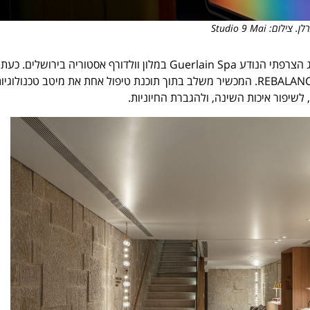
: Studio 9 Mai
לפני כשנה הושק החגיגית מתחם הספא היוקרתי והבינלאומי של המותג הצרפתי הנודע Guerlain Spa במלון וולדורף אסטוריה בירושלים. כעת
הותקן בספא וולדורף אסטוריה המכשיר המהפכני המבוקש REBALANCE Impulse. המכשיר משלב בתוך תוכנת טיפול אחת את מיטב טכנולוגי
שיפור איכות השינה, ולהגברת החיוניות.