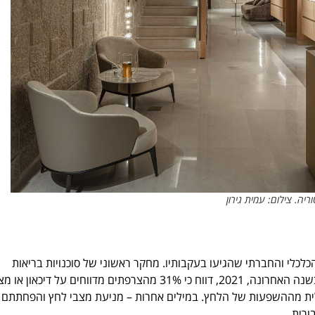
ריה. צילום: עמית גירון
כלכלי והחברתי שהגיעו בעקבותיו. מחקר ראשוני של סוכנויות בריאות
לאומיות הראה עלייה בהפרעות שינה, לחץ, חרדה ודיכאון. רק בצרפת בשנה האחרונה, 2021, דווח כי 31% מהצרפתים מדווחים על דיכאון
ו- 62% אומרים שהם נפגעו שלילית מההשפעות של הלחץ. במילים אחרות – מניעת מצבי לחץ והפחתתם
ורית.