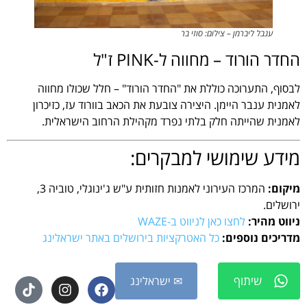
ענבל ליברמן – צילום: סוזי בר
החדר הורוד – מחווה ל-PINK ז"ל
לבסוף, התערוכה כוללת את "החדר הורוד" – חלל שכולו מחווה
לאמנית ענבר היימן. היצירה צובעת את הכאב בוורוד עז, כזיכרון
לאמנית שהייתה חלק בלתי נפרד מקהילת הרחוב הישראלית.
מידע שימושי למבקרים:
מיקום:
המרכז העירוני לאמנות חזותית ע"ש ג'ינוגלי, טוביה 3,
ירושלים.
ניווט מהיר:
לחצו כאן לניווט ב-WAZE
מדריכים נוספים:
כל האטרקציות בירושלים באתר ישראלינג
שיתוף
✉ ישראלינג