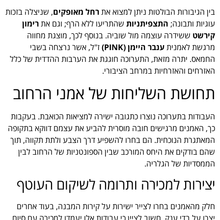
בין הגיבורות הבולטות ניתן למצוא את
רחל מאופקים
, שניצלה בזכות
עוגיות ותבונה;
התצפיתניות
שהתריעו ללא הרף; וגם את
רימון
קירשט
ששידרה עוצמה מול שוביה. בנוסף לכך, מוצגת מחווה
מרגשת לאמנית
ענבר היימן (PINK)
ז"ל, אשר נרצחה בשבי
החמאס. יתרה מזאת, התערוכה חוגגת את הערבות ההדדית של כלל
האזרחים והאזרחיות במרחב הציבורי.
תחושת השליחות של אמני הרחוב
העבודות בתערוכה נוצרו כתגובה ישירה למציאות הכואבת. בעקבות
כך, האמנים מרגישים חובה מוסרית להביע את עצמם דווקא בתקופה
המאתגרת הנוכחית. הם בחרו להשפיע דרך הצבע ולתת תקווה, תוך
שהם בודקים את היחס המורכב שבין הספונטניות של הרחוב לבין
הממסדיות של הגלריה.
יצירות למכירה ותרומה לשיקום העוטף
חלק מהאמנים בחרו לצייר ישירות על קירות המבנה, בעוד אחרים
יצרו על בדי ענק. חשוב לציין כי עבודות אלו יעמדו למכירה עם סיום