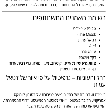
התערוכה, כאשר כל ההכנסות יועברו כתרומה לשיקום יישובי העוטף.
רשימת האמנים המשתתפים:
טל טנא צ׳צ׳קס
The Missk?
דניאל עמית
Alef
עזרא הרמן
דקל אושפיז
צוות גרפיטיול:
אלינוי קיסלוב, מעיין מולה, נוף דביר, אדוה
בן-דור, איגנסיו גרנשטיין
רחל והעוגיות – גרפיטיול על פי איור של דניאל
עמית
ביצירה זו, דמותה של רחל מופיעה כגיבורת על בסגנון קומיקס
אמריקאי. מדובר בציטוט ויזואלי לפוסטר הפמיניסטי "רוזי המסמררת",
המדגיש את כוחה של האזרחית הפשוטה בעת משבר.