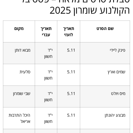
הקולנוע שומרון 2025
שם הסרט
תאריך
תאריך
מקום
לועזי
עברי
פינק ליידי
5.11
י"ד
מבוא דותן
חשוון
שמים וארץ
5.11
י"ד
סלעית
חשוון
מיס ויולט
5.11
י"ד
שבי שומרון
חשוון
מבצע יהונתן
5.11
י"ד
היכל התרבות
חשוון
אריאל