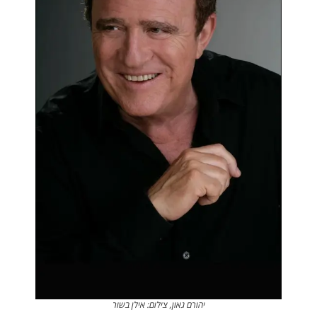
יהורם גאון, צילום: אילן בשור