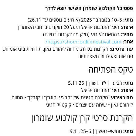
פסטיבל הקולנוע שומרון השישי יוצא לדרך
מתי:
5–10 בנובמבר 2025 (אירועים נוספים עד 26.11)
איפה:
היכל התרבות אריאל ומעל 20 מוקדים ברחבי השומרון
מחיר:
בהתאם לאירוע (חלק מההקרנות בחינם)
אתר:
https://shomronfilmfestival.com/
עוד פרטים:
הקרנות בכורה, מחווה ליהורם גאון, תחרויות בינלאומיות,
סדנאות ופעילויות משפחתיות
טקס הפתיחה
מתי:
רביעי | י"ד חשוון | 5.11.25
איפה:
היכל התרבות אריאל
מה באירוע:
הקרנה חגיגית של “מבצע יהונתן” ו“קזבלן” • מחווה
ליהורם גאון • שיחה עם יוצרים • קוקטייל חגיגי
הקרנת סרטי קרן קולנוע שומרון
מתי:
חמישי–ראשון | 6–9.11.25