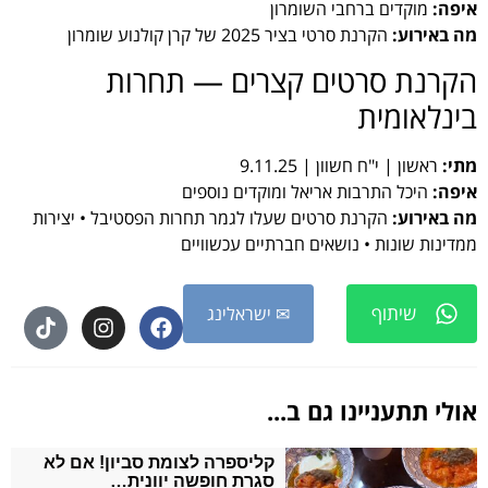
איפה:
מוקדים ברחבי השומרון
מה באירוע:
הקרנת סרטי בציר 2025 של קרן קולנוע שומרון
הקרנת סרטים קצרים — תחרות
בינלאומית
מתי:
ראשון | י"ח חשוון | 9.11.25
איפה:
היכל התרבות אריאל ומוקדים נוספים
מה באירוע:
הקרנת סרטים שעלו לגמר תחרות הפסטיבל • יצירות
ממדינות שונות • נושאים חברתיים עכשוויים
שיתוף
✉ ישראלינג
אולי תתעניינו גם ב...
קליספרה לצומת סביון! אם לא
סגרת חופשה יוונית…