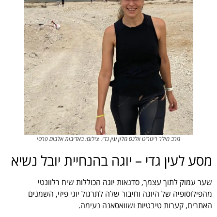
מרב מילר ריטריט וולנס מלון עין גדי. צילום: באדיבות אלבום פרטי
מסע לעין גדי – יוגה בהנחיית יובל נשיא
שער עמוק לתוך עצמך, סדנאות יוגה הכוללות שיח רלוונטי
מהפילוסופיה של היוגה וחיבור שלה לתרגול יוגי פיזי, השמנים
האתרים, קערות טיבטיות ושוואסאנה נעימה.