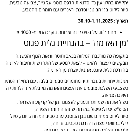
יתקיימו במלון עין גדי סדנאות הדפס בוטני על נייר, צביעה טבעית,
סיור ליקוט בגן הבוטני וסדנת ראנרים עם חומרים מהטבע.
תאריך: 30.10-1.11.2025
מחיר לזוג על בסיס לינה וארוחת בוקר: החל מ- 4000 ₪
'מן האדמה' – בהנחיית גלית פגוט
בתקופה כה מורכבת המלווה בכאב וחוסר וודאות הגוף והנשמה
מבקשים לעצור ולהאט – לצאת למסע של התחדשות וחיבור לאדמה
בהדרכת גלית פוגט, אמנית יוצרת מן האדמה.
אמנות ייחודית בעבודת יד מחומרים טבעיים בלבד. עם תחילת הסתיו,
כשצבעי השלכת צובעים את העצים והאדמה מקבלת את הלחות לה
היא כה צמאה,
נשיל את מה שמיותר ונעניק לעצמנו זמן של קרקוע והשראה.
הסופ"ש יכלול: פיסול באדמה שתהווה חומר היצירה,
סיור ליקוט צמחי בושם בגן הבוטני, ערב סביב המדורה, יוגה, טיול
לילי בחווארי מצדה והדרכת כוכבים, זריחה,
צ'י קונג והליכה מדיטטיבית, סדנת ראנרים ועוד.