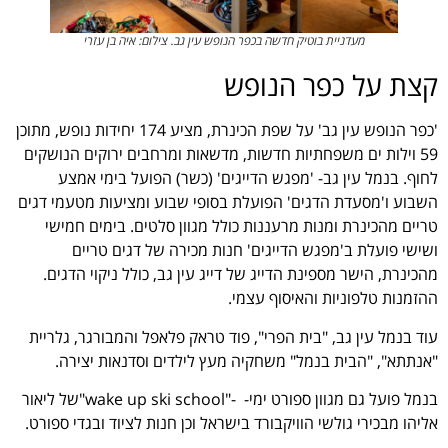
מעדניית בוטיק חדשה בכפר הנופש עין גב. צילום: איה בן עזרי
קצת על כפר הנופש
'כפר הנופש עין גב' על שפת הכינרת, מציע 174 יחידות נופש, מתוכן
59 וילות ים משפחתיות חדשות, מדשאות ומרחבים ירוקים הנושקים
לחוף. בנמל עין גב- 'מפגש הדייגים' (כשר) הפועל בימי אמצע
השבוע ו'מסעדת הדגים' הפועלת בסופי שבוע ומציעות מטעמי דגים
טריים מהכינרת ומנות מרעננות כולל מגוון סלטים. בימים חמישי
ושישי פועלת ב'מפגש הדייגים' חנות מכירה של דגים טריים
מהכינרת, הישר מספינת הדייג של דייג עין גב, כולל ניקוי הדגים.
ההזמנות טלפוניות והאיסוף עצמי.
עוד בנמל עין גב, "בית הפרי", פוד טראק פלאפל והמבורגר, גלריית
"אנתתא", "הבית בנמל" משחקיה מעץ לילדים וסדנאות יצירה.
בנמל פועל גם מגוון ספורט ימי- -"wake up ski school"של ליאור
אליהו מבכירי גולשי הוויקבורד בישראל וכן חנות לציוד ובגדי ספורט.