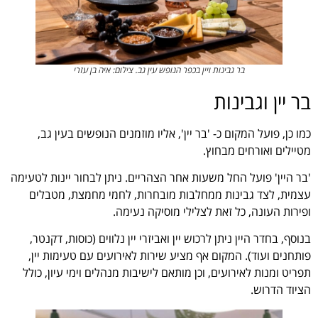
בר גבינות ויין בכפר הנופש עין גב. צילום: איה בן עזרי
בר יין וגבינות
כמו כן, פועל המקום כ- 'בר יין', אליו מוזמנים הנופשים בעין גב,
מטיילים ואורחים מבחוץ.
'בר היין' פועל החל משעות אחר הצהריים. ניתן לבחור יינות לטעימה
עצמית, לצד גבינות ממחלבות מובחרות, לחמי מחמצת, מטבלים
ופירות העונה, כל זאת לצלילי מוסיקה נעימה.
בנוסף, בחדר היין ניתן לרכוש יין ואביזרי יין נלווים (כוסות, דקנטר,
פותחנים ועוד). המקום אף מציע שירות לאירועים עם טעימות יין,
תפריט ומנות לאירועים, וכן מותאם לישיבות מנהלים וימי עיון, כולל
הציוד הדרוש.