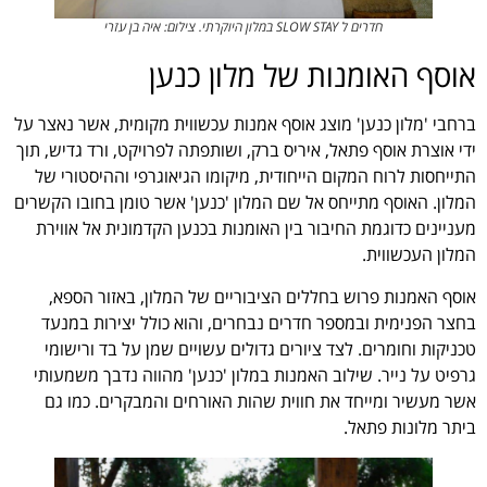
חדרים ל SLOW STAY במלון היוקרתי. צילום: איה בן עזרי
אוסף האומנות של מלון כנען
ברחבי 'מלון כנען' מוצג אוסף אמנות עכשווית מקומית, אשר נאצר על
ידי אוצרת אוסף פתאל, איריס ברק, ושותפתה לפרויקט, ורד גדיש, תוך
התייחסות לרוח המקום הייחודית, מיקומו הגיאוגרפי וההיסטורי של
המלון. האוסף מתייחס אל שם המלון 'כנען' אשר טומן בחובו הקשרים
מעניינים כדוגמת החיבור בין האומנות בכנען הקדמונית אל אווירת
המלון העכשווית.
אוסף האמנות פרוש בחללים הציבוריים של המלון, באזור הספא,
בחצר הפנימית ובמספר חדרים נבחרים, והוא כולל יצירות במנעד
טכניקות וחומרים. לצד ציורים גדולים עשויים שמן על בד ורישומי
גרפיט על נייר. שילוב האמנות במלון 'כנען' מהווה נדבך משמעותי
אשר מעשיר ומייחד את חווית שהות האורחים והמבקרים. כמו גם
ביתר מלונות פתאל.