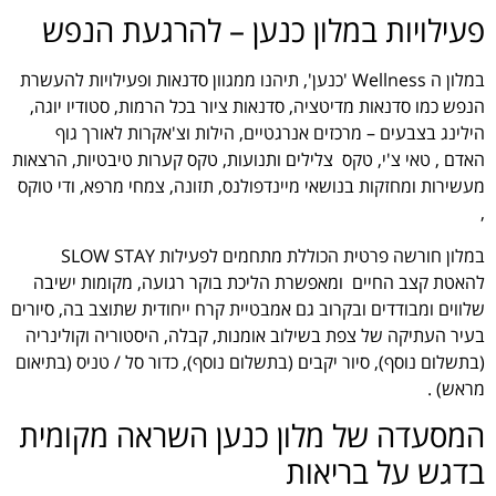
פעילויות במלון כנען – להרגעת הנפש
במלון ה Wellness 'כנען', תיהנו ממגוון סדנאות ופעילויות להעשרת
הנפש כמו סדנאות מדיטציה, סדנאות ציור בכל הרמות, סטודיו יוגה,
הילינג בצבעים – מרכזים אנרגטיים, הילות וצ'אקרות לאורך גוף
האדם , טאי צ'י, טקס צלילים ותנועות, טקס קערות טיבטיות, הרצאות
מעשירות ומחזקות בנושאי מיינדפולנס, תזונה, צמחי מרפא, ודי טוקס
,
במלון חורשה פרטית הכוללת מתחמים לפעילות SLOW STAY
להאטת קצב החיים ומאפשרת הליכת בוקר רגועה, מקומות ישיבה
שלווים ומבודדים ובקרוב גם אמבטיית קרח ייחודית שתוצב בה, סיורים
בעיר העתיקה של צפת בשילוב אומנות, קבלה, היסטוריה וקולינריה
(בתשלום נוסף), סיור יקבים (בתשלום נוסף), כדור סל / טניס (בתיאום
מראש) .
המסעדה של מלון כנען השראה מקומית
בדגש על בריאות