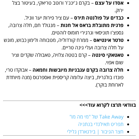
אסדו על עצם
– בקרם ג'ינג'ר ורוטב טריאקי, בעיטור בצל
ירוק.
כבדים על פולנטה תירס
– עם ציר פירות יער ווניל.
פרגית מתובלת בראס אל חנות
– מנגולד חם, חלה צרובה,
גספצ'ו תוניסאי וגרגירי חומוס לוהטים.
טרטר אינטיאס
– ממרח קורדוליה, מטבוחה ולימון כבוש, מוגש
על חלה צרובה ועלי גינה טריים.
טאטאקי סינטה
– קרם בטטה צלויה, טאבולה שקדים וציר
שום אפוי.
חלה צרובה בקרם עגבניות מיובשות וחמאה
– אבוקדו טרי,
פונדו בולגרית, ביצה עלומה קריספית ואספרגוס (מנה מיוחדת
לארוחת בוקר).
בוודאי תרצו לקרוא עוד>>>
Take Away של "מי מה מו"
תפריט תאילנדי בנתניה
חצר הגיבור | בירגארדן גלילי