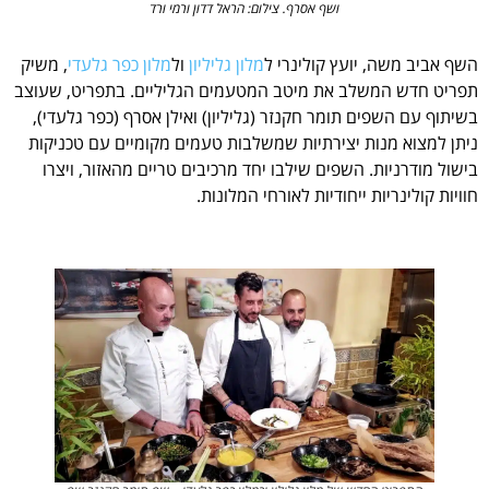
ושף אסרף. צילום: הראל דדון ורמי ורד
השף אביב משה, יועץ קולינרי ל
מלון גליליון
ול
מלון כפר גלעדי
, משיק
תפריט חדש המשלב את מיטב המטעמים הגליליים. בתפריט, שעוצב
בשיתוף עם השפים תומר חקנזר (גליליון) ואילן אסרף (כפר גלעדי),
ניתן למצוא מנות יצירתיות שמשלבות טעמים מקומיים עם טכניקות
בישול מודרניות. השפים שילבו יחד מרכיבים טריים מהאזור, ויצרו
חוויות קולינריות ייחודיות לאורחי המלונות.