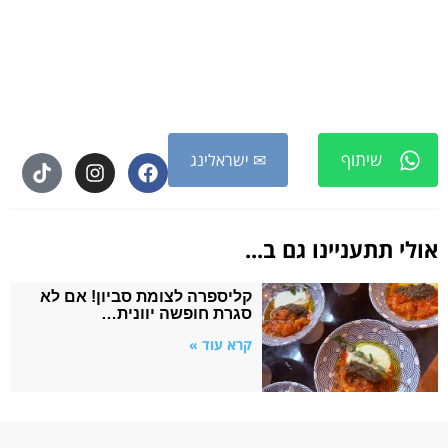
שיתוף
✉ ישראלינג
אולי תתעניינו גם ב...
קליספרה לצומת סביון! אם לא
סגרת חופשה יוונית…
קרא עוד »