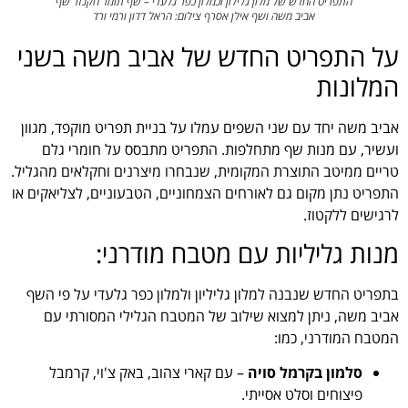
התפריט החדש של מלון גלילון וכמלון כפר גלעדי – שף תומר חקנזר שף
אביב משה ושף אילן אסרף צילום: הראל דדון ורמי ורד
על התפריט החדש של אביב משה בשני
המלונות
אביב משה יחד עם שני השפים עמלו על בניית תפריט מוקפד, מגוון
ועשיר, עם מנות שף מתחלפות. התפריט מתבסס על חומרי גלם
טריים ממיטב התוצרת המקומית, שנבחרו מיצרנים וחקלאים מהגליל.
התפריט נתן מקום גם לאורחים הצמחוניים, הטבעוניים, לצליאקים או
לרגישים ללקטוז.
מנות גליליות עם מטבח מודרני:
בתפריט החדש שנבנה למלון גליליון ולמלון כפר גלעדי על פי השף
אביב משה, ניתן למצוא שילוב של המטבח הגלילי המסורתי עם
המטבח המודרני, כמו:
סלמון בקרמל סויה
– עם קארי צהוב, באק צ'וי, קרמבל
פיצוחים וסלט אסייתי.