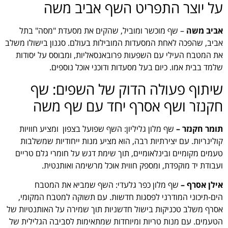
על יוצר התפריט השף אביב משה
אביב משה
– שף מוכשר ומוביל, שהקים את מסעדת "מסה" בתל
אביב, שהפכה לאחת המסעדות המובילות בעולם. סגנון בישולו משלב
את המטבח העילי עם השפעות פרובאנסאליות, ומבוסס על יסודות
שלמד בבית אמו. כיום בעל מסעדות ודוכני אוכל נוספים.
שיתוף פעולה הדוק של השפים: שף
חקנזר ושף אסרף יחד עם שף משה
תומר חקנזר –
שף מלון גליליון: השף שפועל בצפון ומציע חוויות
קולינריות. עם יצירתיות רבה, הוא מציע מנות ייחודיות שמשלבות
טעמים מקומיים ובינלאומיים, תוך שימת דגש על חומרי גלם טריים
ועבודת יד מוקפדת, ומספק חווית אוכל מרשימה ואותנטית.
אילן אסרף –
שף מלון כפר גלעדי: השף שמביא את המטבח
הים-תיכוני המודרני לפסגות חדשות. עם תשוקה למטבח המקומי,
אסרף משלב טכניקות בישול חדשניות תוך שמירה על האותנטיות של
הטעמים. עם מנות טריות ומיוחדות שמתאימות לסביבה הגלילית של