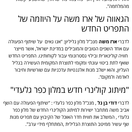
מהמלחמה".
הגאווה של ארז משה על היוזמה של
התפריט החדש
לדברי
ארז משה
מנכ"ל מלון גליליון: "אנו גאים על שיתוף הפעולה
עם אחד השפים הטובים והמובילים במדינת ישראל, אשר מייצר
חוויה קולינארית ובילוי גסטרונומי עבור לקוחותינו. התפריט החדש
שואף לתת ביטוי עונתי ומקומי לתוצרת המקומית העשירה בגליל
העליון, והוא ישלב מנות אלגנטיות עדכניות עם שורשיות וחיבור
לאדמה ולמקום".
"מיתוג קולינרי חדש במלון כפר גלעדי"
לדברי
דודי בן גל
, מנכ"ל מלון כפר גלעדי : "שיתוף הפעולה עם השף
אביב משה מתחבר ישירות למיתוג הקולינרי החדש של מלון כפר
גלעדי , המשלב את חווית חדר האוכל של הקיבוץ עם תפריט מנות
שף עשיר ממיטב התוצרת הגלילית ,המתחלף מידי ערב".