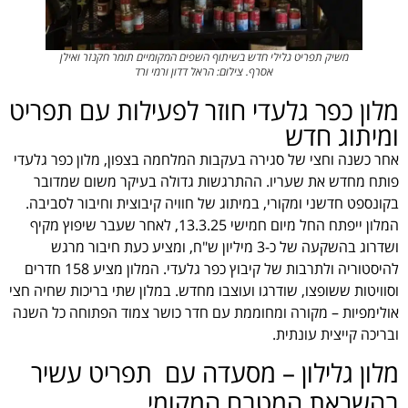
משיק תפריט גלילי חדש בשיתוף השפים המקומיים תומר חקנזר ואילן
אסרף. צילום: הראל דדון ורמי ורד
מלון כפר גלעדי חוזר לפעילות עם תפריט
ומיתוג חדש
אחר כשנה וחצי של סגירה בעקבות המלחמה בצפון, מלון כפר גלעדי
פותח מחדש את שעריו. ההתרגשות גדולה בעיקר משום שמדובר
בקונספט חדשני ומקורי, במיתוג של חוויה קיבוצית וחיבור לסביבה.
המלון ייפתח החל מיום חמישי 13.3.25, לאחר שעבר שיפוץ מקיף
ושדרוג בהשקעה של כ-3 מיליון ש"ח, ומציע כעת חיבור מרגש
להיסטוריה ולתרבות של קיבוץ כפר גלעדי. המלון מציע 158 חדרים
וסוויטות ששופצו, שודרגו ועוצבו מחדש. במלון שתי בריכות שחיה חצי
אולימפיות – מקורה ומחוממת עם חדר כושר צמוד הפתוחה כל השנה
ובריכה קייצית עונתית.
מלון גלילון – מסעדה עם תפריט עשיר
בהשראת המטבח המקומי