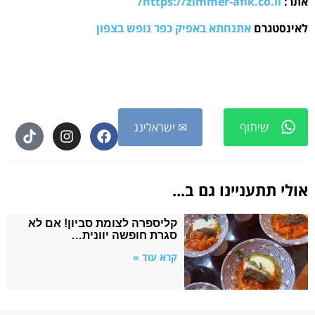
אתר:
https://zimmer-afik.co.il/
לאינסטגרם
אתנחתא באפיק כפר נופש בצפון
שיתוף
✉ ישראלינג
אולי תתעניינו גם ב...
קליספרה לצומת סביון! אם לא
סגרת חופשה יוונית…
קרא עוד »