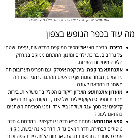
אתנחתא באפיק טובל בצמחייה טרופית. צילום: ישראלינג
מה עוד בכפר הנופש בצפון
בריכה:
בריכה חצי אולימפית המוקפת במדשאות, עצים ושטחי
צל נרחבים, בריכת ילדים ומזנון. המתחם ממוקם במרחק
הליכה מיחידות האירוח.
אתנחתא בר קפה:
בית קפה איטלקי עם תפריט תערובות תה
מהעולם, מבחר עוגות שף ומאפים מהתנור. זמני הפתיחה
משתנים בהתאם לעונה
מועדון אתנחתא:
מועדון ריקודים הכולל בר משקאות, בירות
מחבית ותפריט הקוקטיילים של שגב, במקום הקרנת וידיאו
קליפים על מסך ענק ושולחן ביליארד. זמני הפתיחה משתנים
בהתאם לעונה
ספא אתנחתא:
מתחם ספא חדשני ומקצועי. במתחם 4 חדרי
טיפולים לבחירה, חדר חמאם גדול, חדר סאונה יבשה, ג'קוזי,
אמבט שמנים, מרפסות רגיעה, ארוחות קלות, פינת קפה ולובי