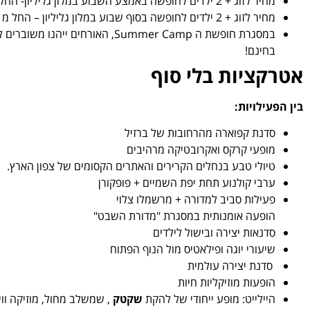
מחיר לזוג + 2 ילדים לחופשה באמצע השבוע במלון גליליון- החל מ 1,750 ₪, ללילה.
מחיר לזוג + 2 ילדים לחופשה בסוף שבוע במלון גליליון – החל מ 2,225 ₪, ללילה.
במסגרת חופשת ה Summer Camp, האור
בחינם!
אטרקציות בלי סוף
בין הפעילויות:
סדנת קפוארה מהרחובות של ברזיל
מופעי קרקס ואקרובטיקה מרהיבים
טיולי טבע בנחלים הקרירים והאתרים הקסומים של צפון הארץ.
ערבי קולנוע תחת יפת השמיים + פופקורן
פעילות סביב למדורה + מרשמלו צלוי
הופעה אומנותית במסגרת "מדורת השבט"
סדנאות יצירה ובישול לילדים
שיעורי יוגה ופילאטיס מול הנוף הפתוח
סדנת יצירה עולמית
הופעות מוזיקליות חיות
היילייט: מופע ייחודי של להקת
שקטק
, שמשלב מחול, מוזיקה ווי