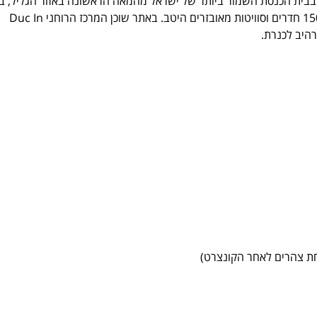
א' שנמצאה בבית הכנסת השמור ביותר של ישראל מהמאה הראשונה באזור הגליל, בי
שאר הממצאים המשמעותיים. בשנת 2019 נפתח מלון מגדלה הכולל 150 חדרים וסוויטות מאובזרים היטב. באתר שוכן המרכז הרוחני Duc In