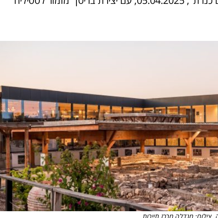
מלון מגדלה - הצטרפו לקונצרט הראשון של "מוסיקה על ים כנרת", 05.04.2025, עם יצירת בריטן "מזמור לססיליה
צילום: מגדלה מרכז תיירות