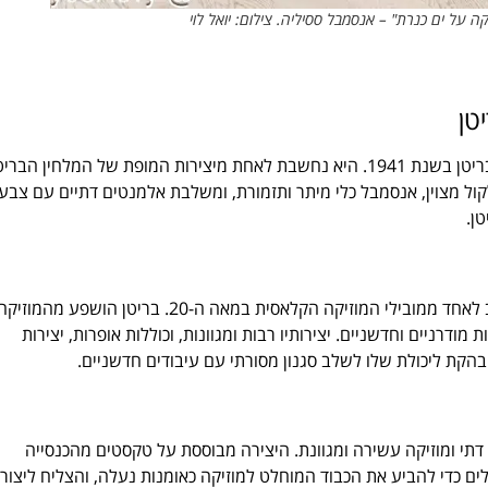
על ים כנרת" – אנסמבל ססיליה. צילום: יואל לוי
טן
"מזמור לססיליה הקדושה" (St. Cecilia Mass) נכתבה על ידי בנג'מין בריטן בשנת 1941. היא נחשבת לאחת מיצירות המופת של המלחין הב
ול מצוין, אנסמבל כלי מיתר ותזמורת, ומשלבת אלמנטים דתיים עם צבע
ן.
בנגלמין בריטן (1913-1976) היה מלחין, מנצח ומוזיקאי בריטי, שנחשב לאחד ממובילי המוזיקה הקלאסית במאה ה-20. בריטן הושפע מהמוזי
דרניים וחדשניים. יצירותיו רבות ומגוונות, וכוללות אופרות, יצירות
בהקת ליכולת שלו לשלב סגנון מסורתי עם עיבודים חדשניים.
דתי ומוזיקה עשירה ומגוונת. היצירה מבוססת על טקסטים מהכנסייה
ם כדי להביע את הכבוד המוחלט למוזיקה כאומנות נעלה, והצליח ליצור