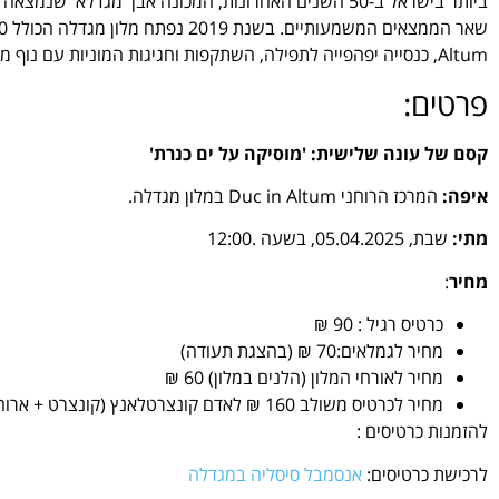
ביותר בישראל ב-50 השנים האחרונות, המכונה אבן 'מגדל
Altum, כנסייה יפהפייה לתפילה, השתקפות וחגיגות המוניות עם נוף מרהיב לכנרת.
פרטים:
קסם של עונה שלישית: 'מוסיקה על ים כנרת'
איפה:
המרכז הרוחני Duc in Altum במלון מגדלה.
מתי:
שבת, 05.04.2025, בשעה .12:00
מחיר
:
כרטיס רגיל : 90 ₪
מחיר לגמלאים:70 ₪ (בהצגת תעודה)
מחיר לאורחי המלון (הלנים במלון) 60 ₪
מחיר לכרטיס משולב 160 ₪ לאדם קונצרטלאנץ (קונצרט + ארוחת צהרים לאחר הקונצרט)
להזמנות כרטיסים :
לרכישת כרטיסים:
אנסמבל סיסליה במגדלה