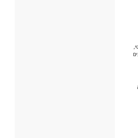
ריטי,
ים
קה