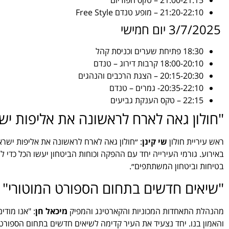
21:00-21:15 – טקס הפודיום
21:20-22:10 – מופע טנדם Free Style
3/7/2025 יום חמישי
18:30 פתיחת שערים וכניסת קהל
18:00-20:10 קרבות דירוג – טנדם
20:15-20:30 – הצגת הרכבים והנהגים
20:35-22:10- גמרים – טנדם
22:15 – טקס הענקת גביעים
"חולון גאה לארח לראשונה את אליפות יש
ראש עיריית חולון
שי קינן
: ״חולון גאה לארח לראשונה את אליפות ישר
באירוע. גורמי העירייה יחד עם ההפקה וכוחות הביטחון יעשו הכל כדי
בטיחות וביטחון המשתתפים״.
"שיאים חדשים בתחום הספורט המוטורי"
מהנהלת התאחדות המכוניות והקארטינג והמפיק
מיכאל חן
: "אנו מודי
והאמון בנו. יחד נצעיד את העיר קדימה לשיאים חדשים בתחום הספור