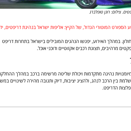
ים. צילום: רונן טופלברג
 הספורט המוטורי הגדול, של הקיץ: אליפות ישראל בנהיגת דריפטים, יד
Drift Fest, תיערך בהיכל הטוטו בחולון. במהלך האירוע, יפגשו הנהגים המובילים בישראל בתחרות דריפט
טים מרהיבים, תצוגת רכבים אקזוטיים ודוכני אוכל.
היגת דריפטים, Drift Fest, צריכים להפגין מיומנויות נהיגה מתקדמות ויכולת שליטה מרשימה ברכב במהלך ההחלק
למת בין הרכב לנהג, ולהציג יציבות, דיוק ותגובה מהירה לשינויים במש
מפלצות הדריפט.