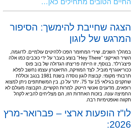
החיים הטובים מתחילים כאן…
.
הצגה שחייבת להימשך: הסיפור
המרגש של לוגון
במהלך השנים, שירי המחזמר הפכו ללהיטים עולמיים. לדוגמה,
השיר האייקוני "Hey There" בוצע בעבר על ידי כוכבים כמו אלה
פיצג'רלד. בנוסף, זו הייתה פריצתו הגדולה של בוב פוס
ככוריאוגרף מוביל. לצד המוזיקה, התיאטרון עצמו נחשב לפלא
תרבותי מקומי. קבוצת לוגון נוסדה בשנת 1981 בנגב וכוללת
שחקנים בגילאי 15 עד 75. יתר על כן, בין המשתתפים ניתן למצוא
רופאים, מדענים ואנשי הייטק. למרות הקשיים, הקבוצה מעולם לא
החמיצה עונה. בזכות האחדות הזו, הם מצליחים להביא לקהל
תקווה ואופטימיות רבה.
לו"ז הופעות ארצי – פברואר-מרץ
2026: