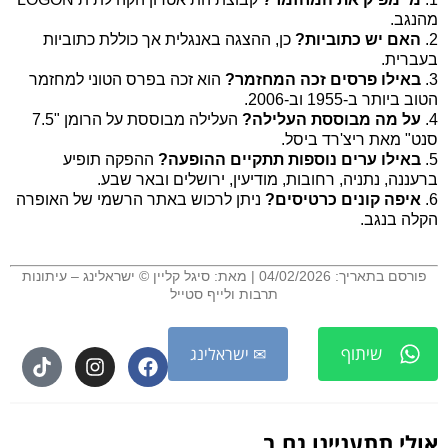
מהנגב.
2.
האם יש כתוביות?
כן, ההצגה באנגלית אך כוללת כתוביות
בעברית.
3.
באילו פרסים זכה המחזמר?
הוא זכה בפרס הטוני למחזמר
הטוב ביותר ב-1955 וב-2006.
4.
על מה מבוססת העלילה?
העלילה מבוססת על הרומן "7.5
סנט" מאת ריצ'רד ביסל.
5.
באילו ערים נוספות תתקיים ההופעה?
ההפקה תופיע
ברעננה, נתניה, רחובות, מודיעין, ירושלים ובאר שבע.
6.
איפה קונים כרטיסים?
ניתן לרכוש באתר הרשמי של האופרה
הקלה בנגב.
.
פורסם בתאריך: 04/02/2026 | מאת: סיגל קליין © ישראלינג – עיתונות
תרבות ולייף סטייל
שיתוף
✉ ישראלינג
אולי תתעניינו גם ב...