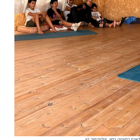
אנס במצפה רמון. צילום:מור רון