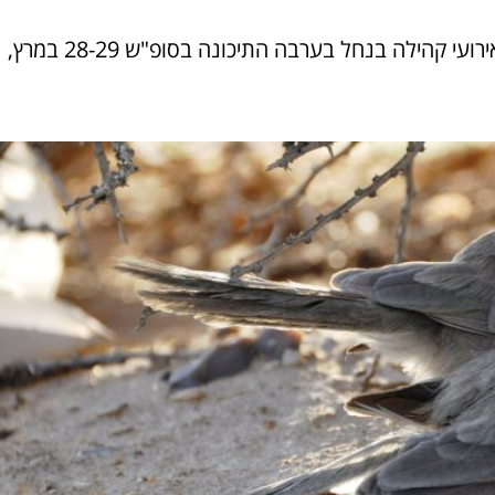
סיורי שקיעה, סיורים ליליים, איתור בעלי חיים והרבה טבע. אירועי קהילה בנחל בערבה התיכונה בסופ"ש 28-29 במרץ,