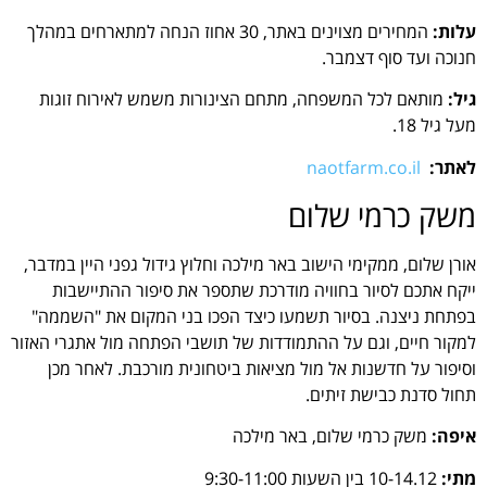
עלות:
המחירים מצוינים באתר, 30 אחוז הנחה למתארחים במהלך
חנוכה ועד סוף דצמבר.
גיל:
מותאם לכל המשפחה, מתחם הצינורות משמש לאירוח זוגות
מעל גיל 18.
לאתר:
naotfarm.co.il
משק כרמי שלום
אורן שלום, ממקימי הישוב באר מילכה וחלוץ גידול גפני היין במדבר,
ייקח אתכם לסיור בחוויה מודרכת שתספר את סיפור ההתיישבות
בפתחת ניצנה. בסיור תשמעו כיצד הפכו בני המקום את "השממה"
למקור חיים, וגם על ההתמודדות של תושבי הפתחה מול אתגרי האזור
וסיפור על חדשנות אל מול מציאות ביטחונית מורכבת. לאחר מכן
תחול סדנת כבישת זיתים.
איפה:
משק כרמי שלום, באר מילכה
מתי:
10-14.12 בין השעות 9:30-11:00