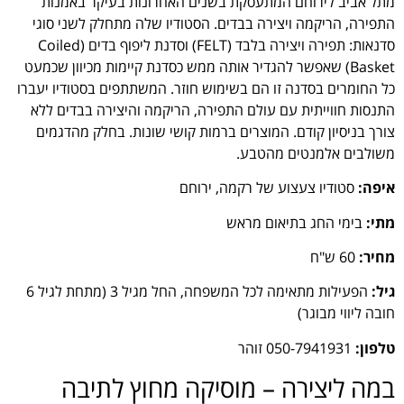
מתל אביב לירוחם המתעסקת בשנים האחרונות בעיקר באמנות
התפירה, הריקמה ויצירה בבדים. הסטודיו שלה מתחלק לשני סוגי
סדנאות: תפירה ויצירה בלבד (FELT) וסדנת ליפוף בדים (Coiled
Basket) שאפשר להגדיר אותה ממש כסדנת קיימות מכיוון שכמעט
כל החומרים בסדנה זו הם בשימוש חוזר. המשתתפים בסטודיו יעברו
התנסות חווייתית עם עולם התפירה, הריקמה והיצירה בבדים ללא
צורך בניסיון קודם. המוצרים ברמות קושי שונות. בחלק מהדגמים
משולבים אלמנטים מהטבע.
איפה:
סטודיו צעצוע של רקמה, ירוחם
מתי:
בימי החג בתיאום מראש
מחיר:
60 ש"ח
גיל:
הפעילות מתאימה לכל המשפחה, החל מגיל 3 (מתחת לגיל 6
חובה ליווי מבוגר)
טלפון:
050-7941931 זוהר
במה ליצירה – מוסיקה מחוץ לתיבה