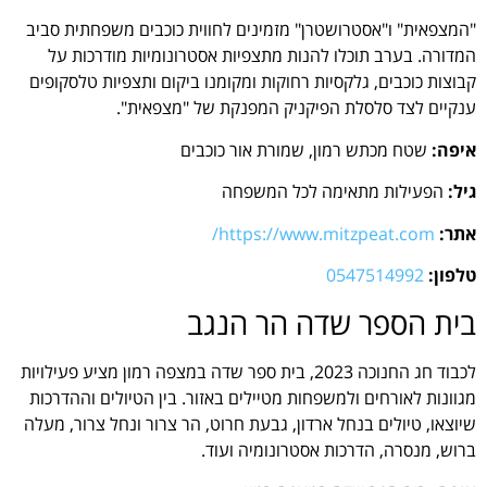
"המצפאית" ו"אסטרושטרן" מזמינים לחווית כוכבים משפחתית סביב
המדורה. בערב תוכלו להנות מתצפיות אסטרונומיות מודרכות על
קבוצות כוכבים, גלקסיות רחוקות ומקומנו ביקום ותצפיות טלסקופים
ענקיים לצד סלסלת הפיקניק המפנקת של "מצפאית".
איפה:
שטח מכתש רמון, שמורת אור כוכבים
גיל:
הפעילות מתאימה לכל המשפחה
אתר:
https://www.mitzpeat.com/
טלפון:
0547514992
בית הספר שדה הר הנגב
לכבוד חג החנוכה 2023, בית ספר שדה במצפה רמון מציע פעילויות
מגוונות לאורחים ולמשפחות מטיילים באזור. בין הטיולים וההדרכות
שיוצאו, טיולים בנחל ארדון, גבעת חרוט, הר צרור ונחל צרור, מעלה
ברוש, מנסרה, הדרכות אסטרונומיה ועוד.