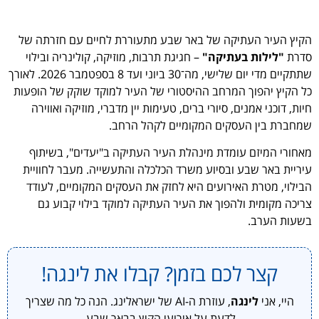
הקיץ העיר העתיקה של באר שבע מתעוררת לחיים עם חזרתה של
סדרת
"לילות בעתיקה"
– חגיגת תרבות, מוזיקה, קולינריה ובילוי
שתתקיים מדי יום שלישי, מה־30 ביוני ועד 8 בספטמבר 2026. לאורך
כל הקיץ יהפוך המרחב ההיסטורי של העיר למוקד שוקק של הופעות
חיות, דוכני אמנים, סיורי ברים, טעימות יין מדברי, מוזיקה ואווירה
שמחברת בין העסקים המקומיים לקהל הרחב.
מאחורי המיזם עומדת מינהלת העיר העתיקה ב"יעדים", בשיתוף
עיריית באר שבע ובסיוע משרד הכלכלה והתעשייה. מעבר לחוויית
הבילוי, מטרת האירועים היא לחזק את העסקים המקומיים, לעודד
צריכה מקומית ולהפוך את העיר העתיקה למוקד בילוי קבוע גם
בשעות הערב.
קצר לכם בזמן? קבלו את לינגה!
היי, אני
לינגה
, עוזרת ה-AI של ישראלינג. הנה כל מה שצריך
לדעת על אירועי הקיץ בבאר שבע.