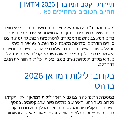
תיירות | קסם המדבר | IMTM 2026 | –
החיים הטובים מתחילים כאן…
.
"קסם המדבר" הוא מותג על לתיירות הבדואית. המיזם מציע מוצר
חוויתי עשיר בסיפורים. בנוסף, הוא מושתת על ערכי קבלת פנים.
בדוכן המעוצב נחשפו המבקרים לאטרקציות רבות. לדוגמה, הוצגו
סיורים מודרכים וסדנאות מלאכה. לצד זאת, הוצע אירוח ביתי
הכולל סיפורים אישיים. ירונה בן שלום ריצ'ארדסון ציינה כי התיירות
היא מנוף כלכלי. לכן, המיזם מהווה גשר של קבלת האחר. יתר על
כן, הוא מקדם תעסוקת נשים בנגב. בזכותו, כל תייר חווה את הנגב
דרך הלב.
בקרוב: לילות רמדאן 2026
ברהט
במסגרת התערוכה הוצגו גם אירועי
"לילות רמדאן"
. אלו יתקיימו
בקרוב בעיר רהט. האירועים כוללים סיורי ערב קסומים. בנוסף,
יוצעו חוויות קולינריות ומפגש תרבותי. במהלך התערוכה ביקר
בדוכן השר יצחק וסרלאוף. הוא התרשם מאוד מהעשייה והיוזמות.