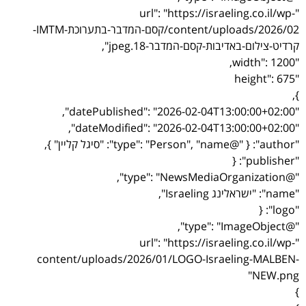
"url": "https://israeling.co.il/wp-
content/uploads/2026/02/קסם-המדבר-בתערוכת-IMTM-
קרדיט-צילום-באדיבות-קסם-המדבר-18.jpeg",
"width": 1200,
"height": 675
},
"datePublished": "2026-02-04T13:00:00+02:00",
"dateModified": "2026-02-04T13:00:00+02:00",
"author": { "@type": "Person", "name": "סיגל קליין" },
"publisher": {
"@type": "NewsMediaOrganization",
"name": "ישראלינג Israeling",
"logo": {
"@type": "ImageObject",
"url": "https://israeling.co.il/wp-
content/uploads/2026/01/LOGO-Israeling-MALBEN-
NEW.png"
}