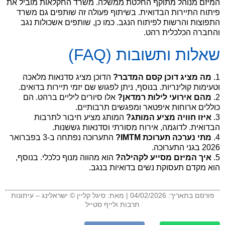
המיזם מנוהל מתוקף החלטת ממשלה. משרד החקלאות מוביל את
פיתוח התיירות הבדואית. בשיתוף פעולה זה שותפים גם משרד
התפוצות והרשות לפיתוח הנגב. כמו כן, שותפים אשכולות נגב
והחברה הכלכלית רהט.
שאלות ותשובות (FAQ)
1.
מה מציג דוכן קסם המדבר?
הדוכן מציג סדנאות מלאכה
וטעימות קולינריות. בנוסף, ניתן לפגוש שם יזמי תיירות בדואים.
2.
מהם אירועי לילות רמדאן?
אלו סיורים ליליים ברהט. הם
כוללים ארוחות איפטאר ומפגשים תרבותיים.
3.
איזו חוויה מציע המותג?
המותג מציע חיבור לתרבות
הבדואית. לדוגמה, אירוח מסורתי וסדנאות גששנות.
4.
מתי נערכה תערוכת IMTM?
התערוכה נפתחה ב-3 בפברואר
2026 בגני התערוכה.
5.
איך המיזם מסייע לקהילה?
הוא מהווה מנוף כלכלי. בנוסף,
הוא מקדם תעסוקת נשים בדואיות בנגב.
.
פורסם בתאריך: 04/02/2026 | מאת: סיגל קליין © ישראלינג – עיתונות
תרבות ולייף סטייל