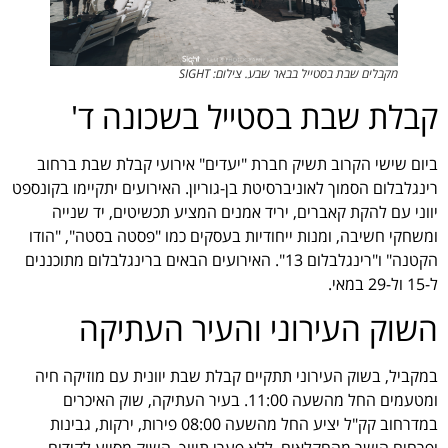
מקבלים שבת בסטייל בבאר שבע. צילום: SIGHT
קבלת שבת בסטייל בשכונה ד'
ביום שישי הקרוב תשיק חברת "יעדים" אירועי קבלת שבת ברחוב
רינגלבלום הסמוך לאוניברסיטת בן-גוריון. האירועים יתקיימו בקונספט
יווני עם להקת קאברים, יריד אמנים המציע תכשיטים, יד שנייה
ומשחקי חשיבה, ומנות ייחודיות בעסקים כמו "פסטה בסטה", "הודו
הקטנה" ו"רינגלבלום 13". האירועים הבאים ברינגלבלום מתוכננים
ל-15 ול-29 במאי.
השוק העירוני והעיר העתיקה
במקביל, בשוק העירוני תתקיים קבלת שבת יוונית עם מוזיקה חיה
ומטעמים החל מהשעה 11:00. בעיר העתיקה, שוק האיכרים
במדרחוב קק"ל יציע החל מהשעה 08:00 פירות, ירקות, גבינות
ופרחים הישר מהחקלאים, ללא פערי תיווך. השוק מסייע לקידום