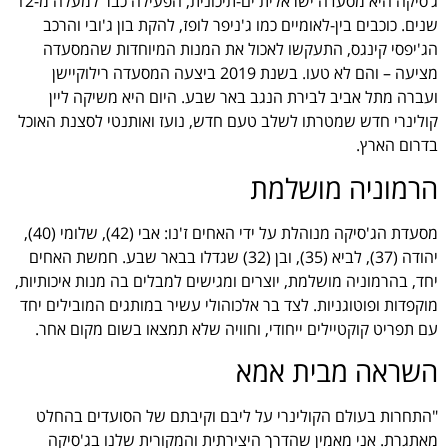
ג’סיקה היא מסעדה ישראלית ים-תיכונית, הפעילה כבר למעלה מ-12
שנים. כוכבים בין-לאומיים כמו ג'ניפר לופז, להקת בון ג'ובי והרכב
הג'יפסי קינגס, התעקשו לאכול את המנות המיוחדות שהמסעדה
מציעה – והם לא טעו. בשנת 2019 ביצעה המסעדה רילוקיישן
ועברה מתל אביב לבירת הנגב באר שבע. היום היא משיקה ליין
קולינרי חדש שמטרתו לשלב טעם חדש, נועז ואותנטי לסצנת האוכל
בדרום הארץ.
הרמוניה מושלמת
מסעדת הג'סיקה מנוהלת על ידי האחים ז'נו: אבי (42), שלומי (40),
יהודה (37), לביא (35), ובן (32) שגדלו בבאר שבע. חמשת האחים
יחד, בהרמוניה מושלמת, יוצרים ומגישים למבלים בה מנות איכותיות,
מוקפדות ופוטוגניות. לצד בר אלכוהולי עשיר במותגים המובילים יחד
עם תפריט קוקטיילים ייחודי, וחוויה שלא תמצאו בשום מקום אחר.
השראה מבית אמא
"התחרות בעולם הקולינרי על ליבם וקיבתם של הסועדים בהחלט
מאתגרת. אני מאמין שהדרך היצירתית והמקורית שלנו בג'סיקה