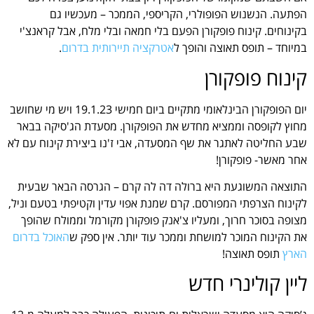
הפתעה. הנשנוש הפופולרי, הקריספי, הממכר – מעכשיו גם
בקינוחים. קינוח פופקורן הפעם בלי חמאה ובלי מלח, אבל קראנצ'י
במיוחד – תופס תאוצה והופך ל
אטרקציה תיירותית בדרום
.
קינוח פופקורן
יום הפופקורן הבינלאומי מתקיים ביום חמישי 19.1.23 ויש מי שחושב
מחוץ לקופסה וממציא מחדש את הפופקורן. מסעדת הג'סיקה בבאר
שבע החליטה לאתגר את שף המסעדה, אבי ז'נו ביצירת קינוח עם לא
אחר מאשר- פופקורן!
התוצאה המשוגעת היא ברולה דה לה קרם – הגרסה הבאר שבעית
לקינוח הצרפתי המפורסם. קרם שמנת אפוי עדין וקטיפתי בטעם וניל,
מצופה בסוכר חרוך, ומעליו צ'אנק פופקורן מקורמל וממולח שהופך
את הקינוח המוכר למושחת וממכר עוד יותר. אין ספק ש
האוכל בדרום
הארץ
תופס תאוצה!
ליין קולינרי חדש