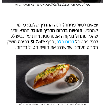
מטיילים ואוכלים: דרום בלב ב Si Café סניף דבירה | צילום: אסף קרלה
יוצאים לטיול פריחה? הנה המדריך שלכם: כל מי
שמחפש
חופשה בדרום מדריך האוכל
המלא יודע
שהכל מתחיל בנקודה אסטרטגית אחת על כביש 6.
לרגל פסטיבל
דרום בלב
, סניף
Si Café דבירה
משיק
תפריט מעודכן שמשדרג את חוויית הטיול בדרום.
חוויה קולינרית בדרך לדרום: סי קפה דבירה. צילום: אסף קרלה